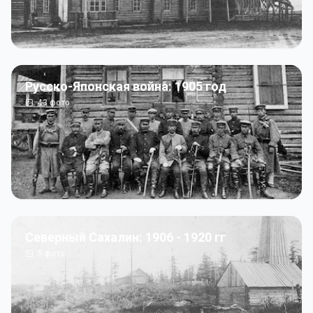
Русско-Японская война: 1905 год
43
фото
Северный Сахалин: 1906 - 1920 гг
5
фото