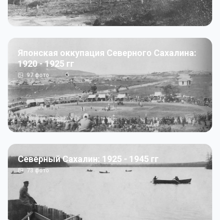
Японская оккупация Северного Сахалина:
1920 - 1925 гг
97
фото
Северный Сахалин: 1925 - 1945 гг
73
фото