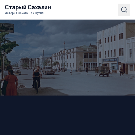
Старый Сахалин
История Сахалина и Курил