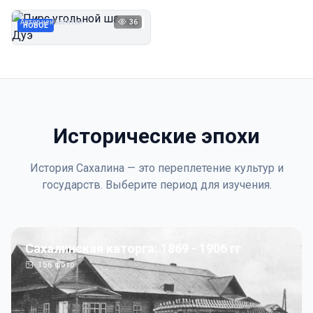
Дуэ
Автор неизвестен
36
1923
НОВОЕ
Исторические эпохи
История Сахалина — это переплетение культур и
государств. Выберите период для изучения.
Сахалинская каторга: 1869 - 1906 гг
156
фото