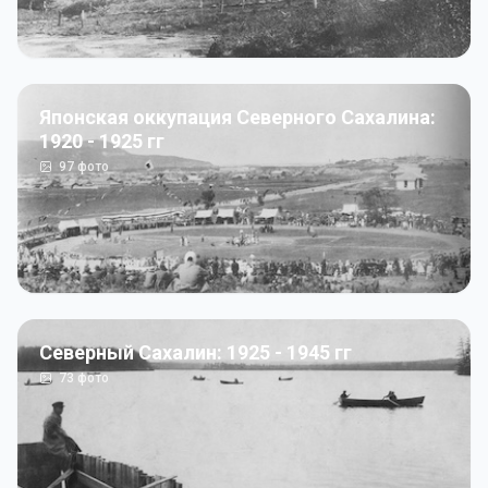
Японская оккупация Северного Сахалина:
1920 - 1925 гг
97
фото
Северный Сахалин: 1925 - 1945 гг
73
фото