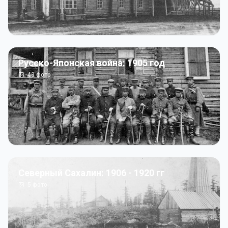
Русско-Японская война: 1905 год
43
фото
Северный Сахалин: 1906 - 1920 гг
5
фото