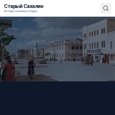
Старый Сахалин
История Сахалина и Курил