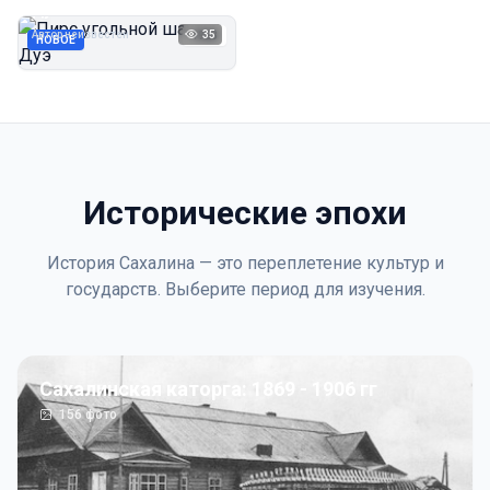
Дуэ
Автор неизвестен
35
1923
НОВОЕ
Исторические эпохи
История Сахалина — это переплетение культур и
государств. Выберите период для изучения.
Сахалинская каторга: 1869 - 1906 гг
156
фото