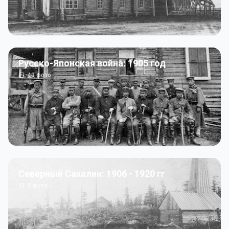
Русско-Японская война: 1905 год
43
фото
Северный Сахалин: 1906 - 1920 гг
5
фото