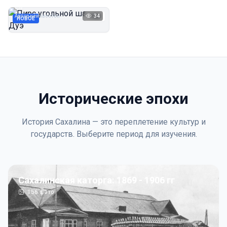
Дуэ
Автор неизвестен
34
1923
НОВОЕ
Исторические эпохи
История Сахалина — это переплетение культур и
государств. Выберите период для изучения.
Сахалинская каторга: 1869 - 1906 гг
156
фото