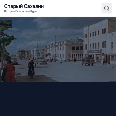
Старый Сахалин
История Сахалина и Курил