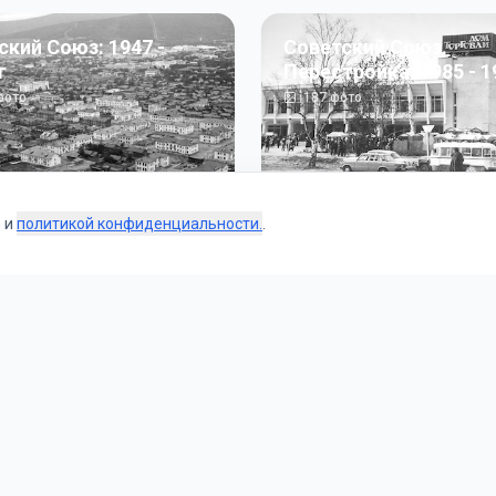
ский Союз: 1947 -
Советский Союз.
г
Перестройка: 1985 - 1
ото
187
фото
s и
политикой конфиденциальности.
.
Коллекции
 и тематические подборки от наших редакторов и пользо