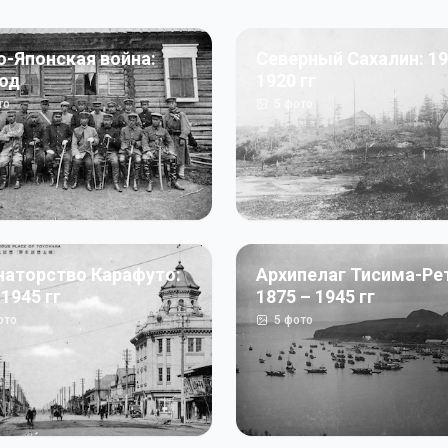
о-Японская война:
Северный Сахалин: 19
год
1920 гг
то
5
фото
наторство Карафуто:
Архипелаг Тисима-Ре
 1945 гг
1875 – 1945 гг
ото
5
фото