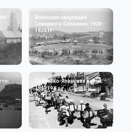
06 -
Японская оккупация
Северного Сахалина: 1920 -
1925 гг
97
фото
тто:
Советско-Японская война:
1945 год
50
фото