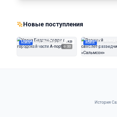
Новые поступления
Улица Бидзэн‑дорри в
Военный
городской части А‑порта
самолёт‑развед
1923
НОВОЕ
НОВОЕ
«Сальмсон»
Автор неизвестен
33
Автор неизвестен
История Са