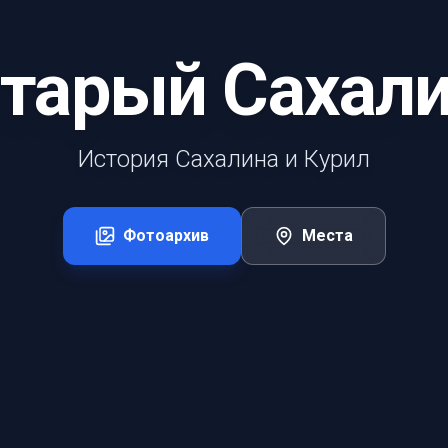
тарый Сахал
История Сахалина и Курил
Фотоархив
Места