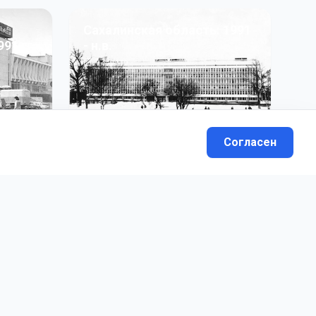
Сахалинская область: 1991
991 гг
- н.в.
13
фото
Согласен
вателей.