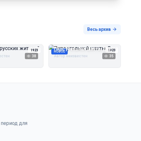
Весь архив
русских жителей
Пирс угольной шахты Дуэ
1923
1923
НОВОЕ
естен
38
Автор неизвестен
35
 период для