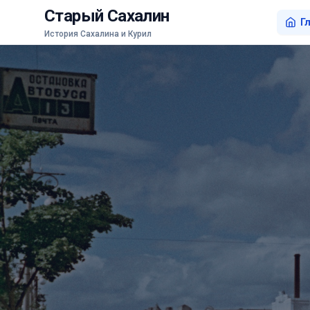
Старый Сахалин
Г
История Сахалина и Курил