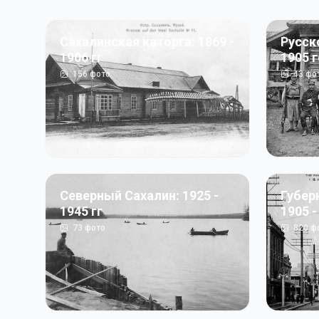
Сахалинская каторга: 1869 -
Русск
1906 гг
1905 
156
фото
43
фо
Северный Сахалин: 1925 -
Губер
1945 гг
1905 -
73
фото
820
ф