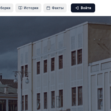
борки
Истории
Факты
Войти