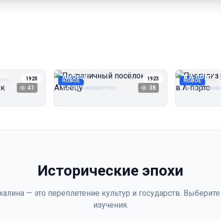
Пограничный посёлок
Прогулка 
чик
Амбецу
в А‑порте
1920
1923
НОВОЕ
НОВОЕ
41
Автор неизвестен
38
Автор неизв
Исторические эпохи
халина — это переплетение культур и государств. Выберите
изучения.