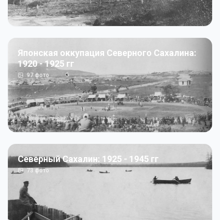
Японская оккупация Северного Сахалина:
1920 - 1925 гг
97
фото
Северный Сахалин: 1925 - 1945 гг
73
фото