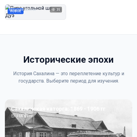
Дуэ
Автор неизвестен
35
1923
НОВОЕ
Исторические эпохи
История Сахалина — это переплетение культур и
государств. Выберите период для изучения.
Сахалинская каторга: 1869 - 1906 гг
156
фото