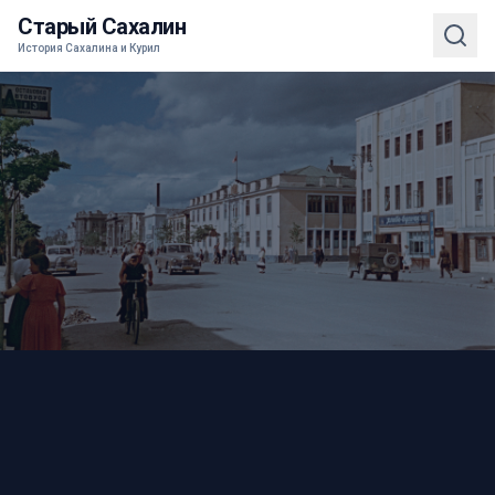
Старый Сахалин
История Сахалина и Курил