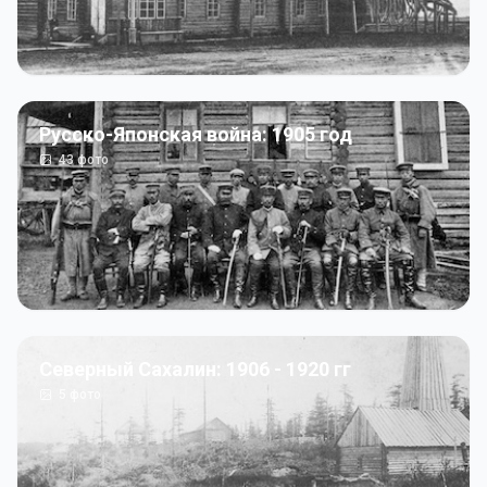
Русско-Японская война: 1905 год
43
фото
Северный Сахалин: 1906 - 1920 гг
5
фото