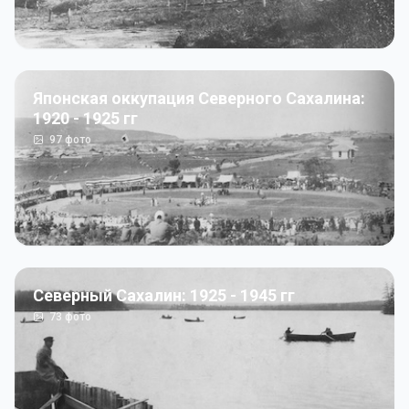
Японская оккупация Северного Сахалина:
1920 - 1925 гг
97
фото
Северный Сахалин: 1925 - 1945 гг
73
фото