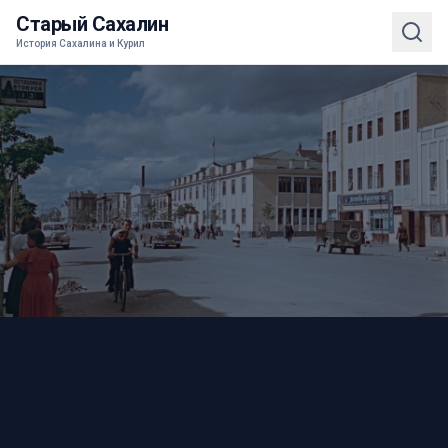
Старый Сахалин
История Сахалина и Курил