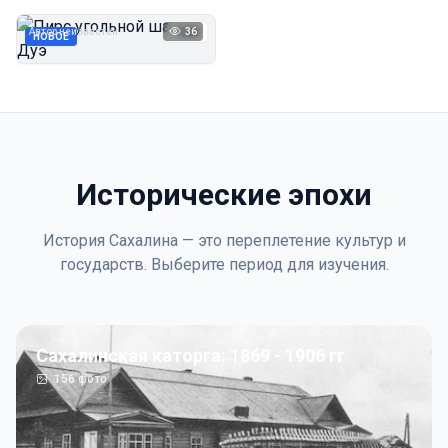
Дуэ
Автор неизвестен
36
1923
НОВОЕ
Исторические эпохи
История Сахалина — это переплетение культур и
государств. Выберите период для изучения.
Сахалинская каторга: 1869 - 1906 гг
156
фото