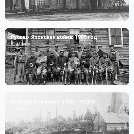
Русско-Японская война: 1905 год
43
фото
Северный Сахалин: 1906 - 1920 гг
5
фото