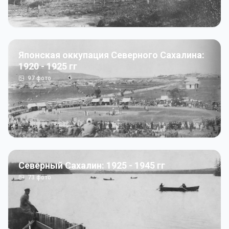
Японская оккупация Северного Сахалина:
1920 - 1925 гг
97
фото
Северный Сахалин: 1925 - 1945 гг
73
фото