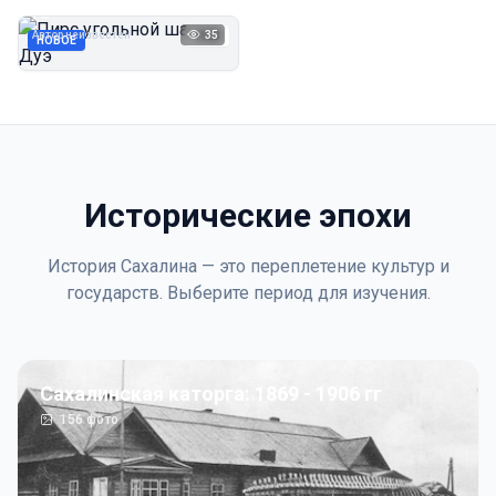
Дуэ
Автор неизвестен
35
1923
НОВОЕ
Исторические эпохи
История Сахалина — это переплетение культур и
государств. Выберите период для изучения.
Сахалинская каторга: 1869 - 1906 гг
156
фото