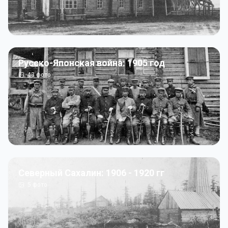
Русско-Японская война: 1905 год
43
фото
Северный Сахалин: 1906 - 1920 гг
5
фото