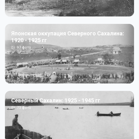
Японская оккупация Северного Сахалина:
1920 - 1925 гг
97
фото
Северный Сахалин: 1925 - 1945 гг
73
фото