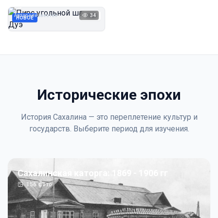
Дуэ
Автор неизвестен
34
1923
НОВОЕ
Исторические эпохи
История Сахалина — это переплетение культур и
государств. Выберите период для изучения.
Сахалинская каторга: 1869 - 1906 гг
156
фото