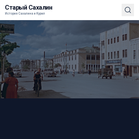
Старый Сахалин
История Сахалина и Курил