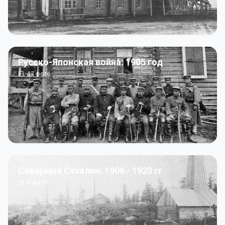
Русско-Японская война: 1905 год
43
фото
Северный Сахалин: 1906 - 1920 гг
5
фото