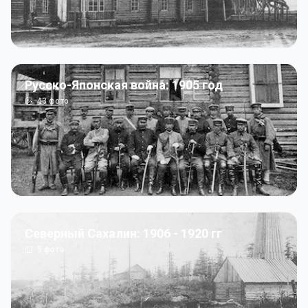
Русско-Японская война: 1905 год
43
фото
Северный Сахалин: 1906 - 1920 гг
5
фото