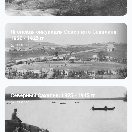
Японская оккупация Северного Сахалина:
1920 - 1925 гг
97
фото
Северный Сахалин: 1925 - 1945 гг
73
фото