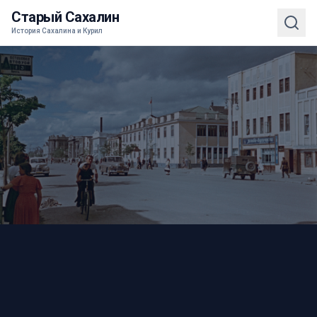
Старый Сахалин
История Сахалина и Курил