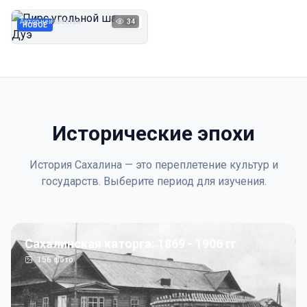
Дуэ
Автор неизвестен
34
1923
НОВОЕ
Исторические эпохи
История Сахалина — это переплетение культур и
государств. Выберите период для изучения.
Сахалинская каторга: 1869 - 1906 гг
156
фото