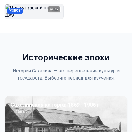
Дуэ
Автор неизвестен
35
1923
НОВОЕ
Исторические эпохи
История Сахалина — это переплетение культур и
государств. Выберите период для изучения.
Сахалинская каторга: 1869 - 1906 гг
156
фото