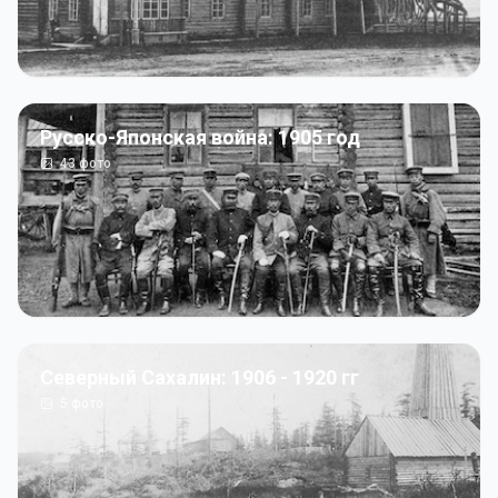
Русско-Японская война: 1905 год
43
фото
Северный Сахалин: 1906 - 1920 гг
5
фото