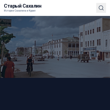
Старый Сахалин
История Сахалина и Курил