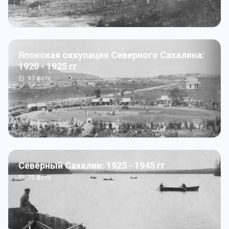
Японская оккупация Северного Сахалина:
1920 - 1925 гг
97
фото
Северный Сахалин: 1925 - 1945 гг
73
фото