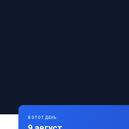
В ЭТОТ ДЕНЬ
9
август