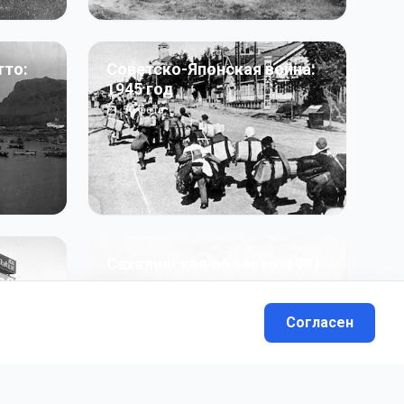
тто:
Советско-Японская война:
1945 год
50
фото
Сахалинская область: 1991
991 гг
- н.в.
13
фото
Согласен