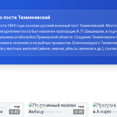
о поста Тихменевский
вгуста 1869 года основан русский военный пост Тихменевский. Мес
оводителем поста был назначен прапорщик А. П. Шишмарёв, в под
начальника штаба войск Приморской области. Создание Тихменевско
нием в селениях и на рыбных промыслах. Близлежащее к Тихменев
у местных жителей (айнов, нивхов, уйльта, эвенков и др.), съезж
Пограничный посёлок
Прогулка 
чик
Амбецу
в А‑порте
1920
1923
43
Автор неизвестен
39
Автор неизв