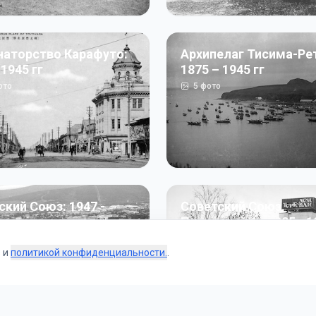
наторство Карафуто:
Архипелаг Тисима-Ре
 1945 гг
1875 – 1945 гг
ото
5
фото
ский Союз: 1947 -
Советский Союз.
г
Перестройка: 1985 - 1
ото
187
фото
s и
политикой конфиденциальности.
.