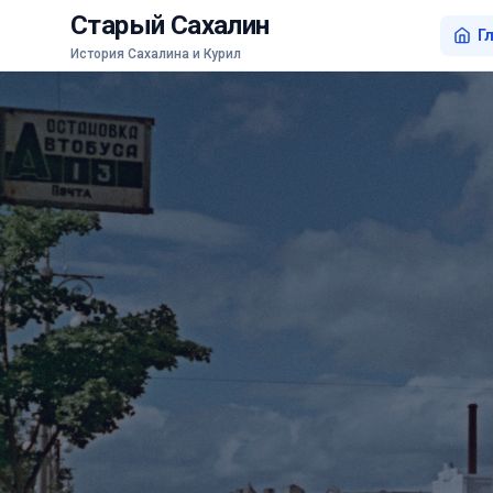
Старый Сахалин
Г
История Сахалина и Курил