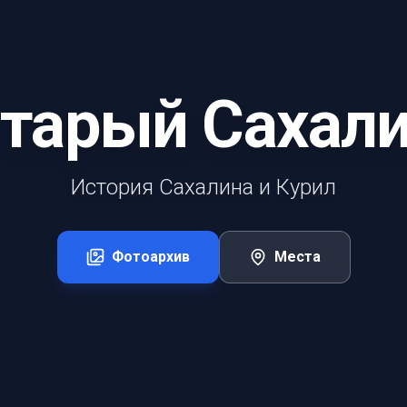
тарый Сахал
История Сахалина и Курил
Фотоархив
Места