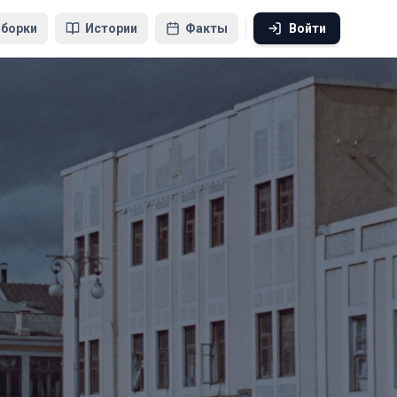
борки
Истории
Факты
Войти