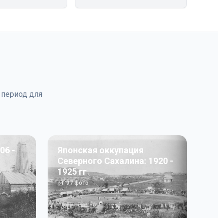
 период для
06 -
Японская оккупация
Северного Сахалина: 1920 -
1925 гг
97
фото