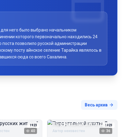
то для него было выбрано начальником
чинении которого первоначально находились 24
го поста позволило русской администрации
скому посту айнское селение Тарайка являлось в
авшихся сюда со всего Сахалина.
Весь архив
русских жителей
Пирс угольной шахты Дуэ
1923
1923
естен
40
Автор неизвестен
36