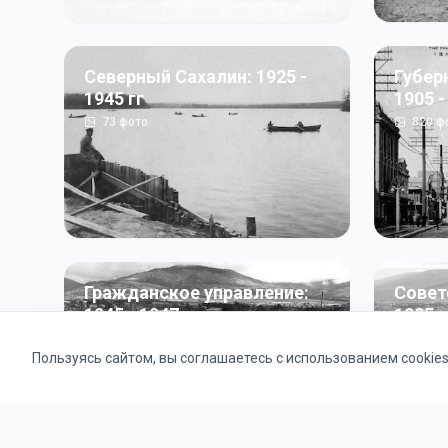
Северный Сахалин: 1925 -
Губер
1945 гг
1905 -
73
фото
820
ф
Гражданское управление:
Совет
1945 - 1947 гг
1985 г
22
фото
2121
ф
Пользуясь сайтом, вы соглашаетесь с использованием cookie