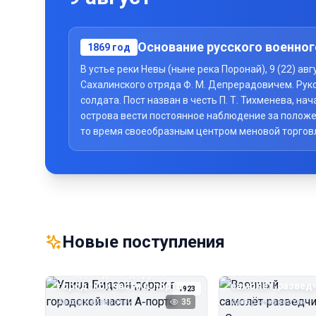
Основание русского военног
1869
год
В устье реки Невы (ныне река Поронай), 9 (22) а
Сахалинского отряда Ф. М. Депрерадовичем. Рук
солдата. Пост назван в честь П. Т. Тихменева, 
острова вести постоянное наблюдение за положе
то время своеобразным центром меновой торговли 
Новые поступления
Улица Бидзэн‑дорри в
Военный
городской части А‑порта
самолёт‑развед
1923
«Сальмсон»
Автор неизвестен
35
Автор неизвестен