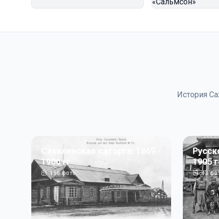
История Са
Сахалинская каторга: 1869 -
Русск
1906 гг
1905 
156
фото
43
фо