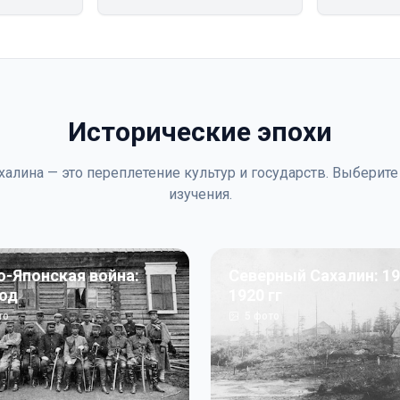
Исторические эпохи
халина — это переплетение культур и государств. Выберите
изучения.
о-Японская война:
Северный Сахалин: 19
год
1920 гг
то
5
фото