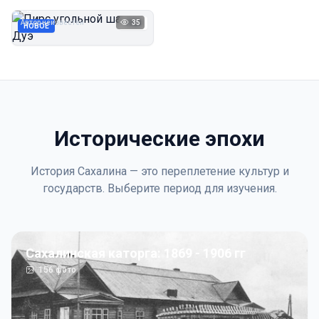
Дуэ
Автор неизвестен
35
1923
НОВОЕ
Исторические эпохи
История Сахалина — это переплетение культур и
государств. Выберите период для изучения.
Сахалинская каторга: 1869 - 1906 гг
156
фото