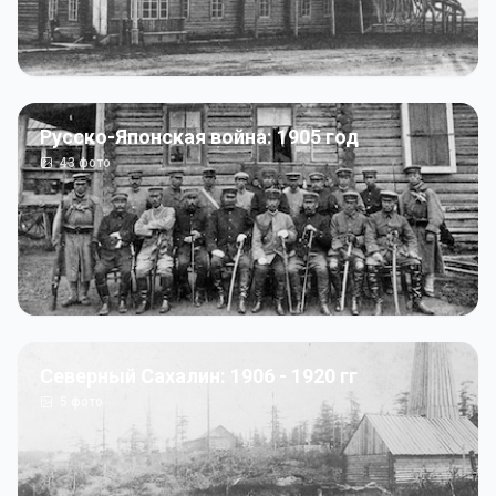
Русско-Японская война: 1905 год
43
фото
Северный Сахалин: 1906 - 1920 гг
5
фото