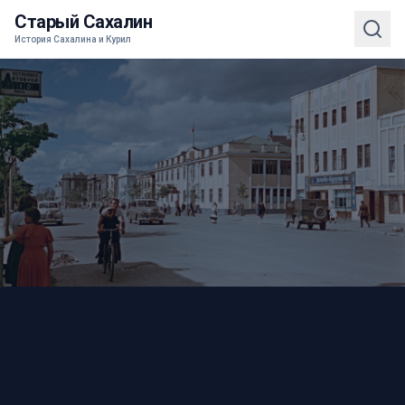
Старый Сахалин
История Сахалина и Курил