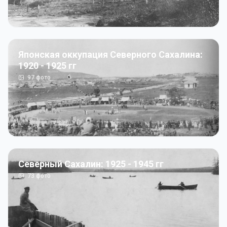
Японская оккупация Северного Сахалина:
1920 - 1925 гг
97
фото
Северный Сахалин: 1925 - 1945 гг
73
фото