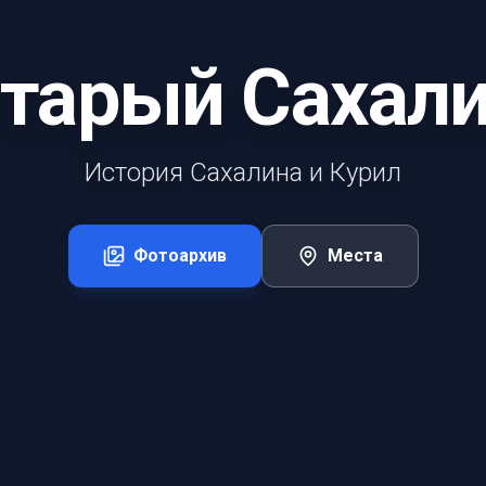
тарый Сахал
История Сахалина и Курил
Фотоархив
Места