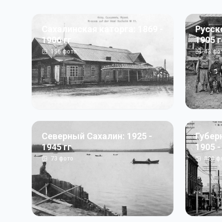
Сахалинская каторга: 1869 -
Русск
1906 гг
1905 
156
фото
43
фо
Северный Сахалин: 1925 -
Губер
1945 гг
1905 -
73
фото
820
ф