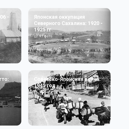
06 -
Японская оккупация
Северного Сахалина: 1920 -
1925 гг
97
фото
тто:
Советско-Японская война:
1945 год
50
фото