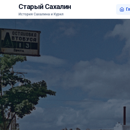
Старый Сахалин
Г
История Сахалина и Курил