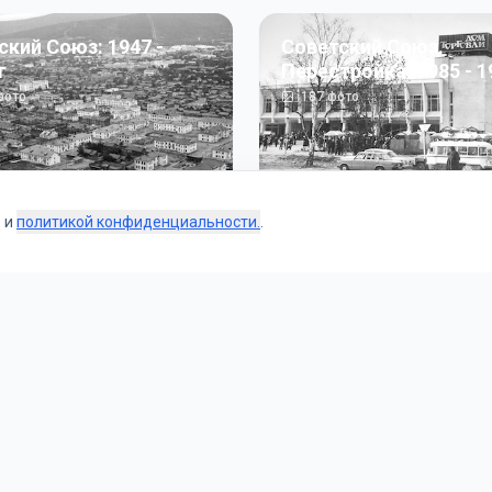
ский Союз: 1947 -
Советский Союз.
г
Перестройка: 1985 - 1
ото
187
фото
s и
политикой конфиденциальности.
.
Коллекции
 и тематические подборки от наших редакторов и пользо