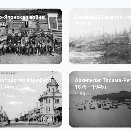
о-Японская война:
Северный Сахалин: 19
год
1920 гг
то
5
фото
наторство Карафуто:
Архипелаг Тисима-Ре
 1945 гг
1875 – 1945 гг
ото
5
фото