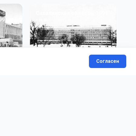
Сахалинская область: 1991
991 гг
- н.в.
13
фото
Согласен
вателей.