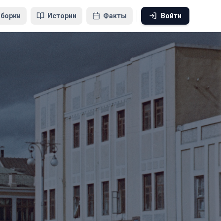
борки
Истории
Факты
Войти