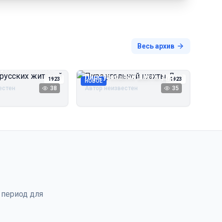
Весь архив
русских жителей
Пирс угольной шахты Дуэ
1923
1923
НОВОЕ
естен
38
Автор неизвестен
35
 период для