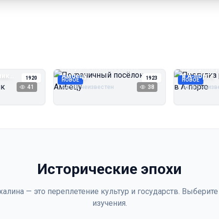
Пограничный посёлок
Прогулка 
чик
Амбецу
в А‑порте
1920
1923
НОВОЕ
НОВОЕ
41
Автор неизвестен
38
Автор неизв
Исторические эпохи
халина — это переплетение культур и государств. Выберите
изучения.