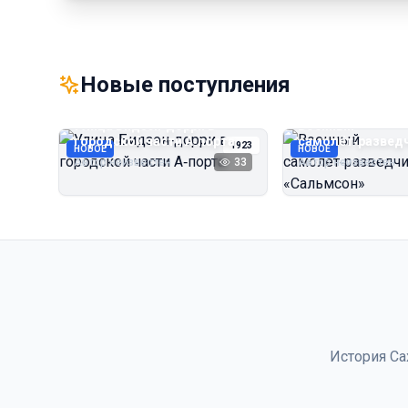
Новые поступления
Улица Бидзэн‑дорри в
Военный
городской части А‑порта
самолёт‑развед
1923
НОВОЕ
НОВОЕ
«Сальмсон»
Автор неизвестен
33
Автор неизвестен
История Са