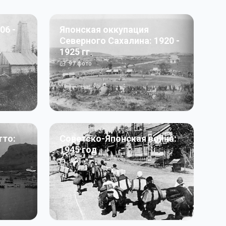
06 -
Японская оккупация
Северного Сахалина: 1920 -
1925 гг
97
фото
тто:
Советско-Японская война:
1945 год
50
фото