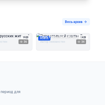
Весь архив
русских жителей
Пирс угольной шахты Дуэ
1923
1923
НОВОЕ
естен
36
Автор неизвестен
34
 период для