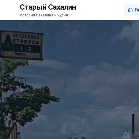
Старый Сахалин
Г
История Сахалина и Курил