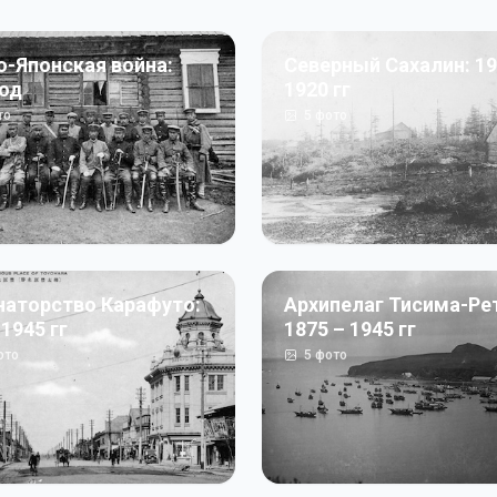
о-Японская война:
Северный Сахалин: 19
год
1920 гг
то
5
фото
наторство Карафуто:
Архипелаг Тисима-Ре
 1945 гг
1875 – 1945 гг
ото
5
фото