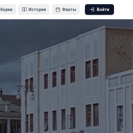
борки
Истории
Факты
Войти