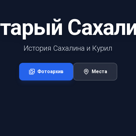
тарый Сахал
История Сахалина и Курил
Фотоархив
Места