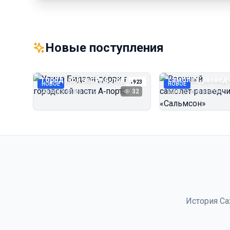
Новые поступления
Улица Бидзэн‑дорри в
Военный
городской части А‑порта
самолёт‑развед
1923
НОВОЕ
НОВОЕ
«Сальмсон»
Автор неизвестен
32
Автор неизвестен
История Са