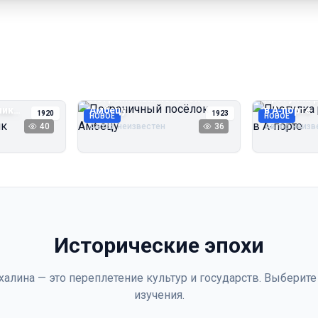
Пограничный посёлок
Прогулка 
чик
Амбецу
в А‑порте
1920
1923
НОВОЕ
НОВОЕ
40
Автор неизвестен
36
Автор неизв
Исторические эпохи
халина — это переплетение культур и государств. Выберите
изучения.