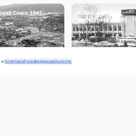
ский Союз: 1947 -
Советский Союз.
г
Перестройка: 1985 - 1
ото
187
фото
s и
политикой конфиденциальности.
.
Коллекции
 и тематические подборки от наших редакторов и пользо