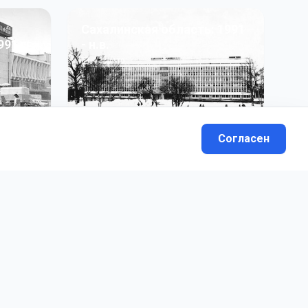
Сахалинская область: 1991
991 гг
- н.в.
13
фото
Согласен
вателей.