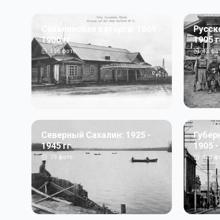
Сахалинская каторга: 1869 -
Русск
1906 гг
1905 
156
фото
43
фо
Северный Сахалин: 1925 -
Губер
1945 гг
1905 -
73
фото
820
ф