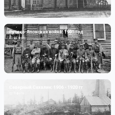
Русско-Японская война: 1905 год
43
фото
Северный Сахалин: 1906 - 1920 гг
5
фото