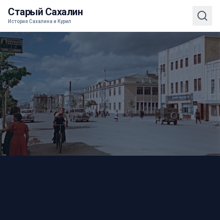
Старый Сахалин
История Сахалина и Курил