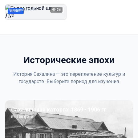
Дуэ
Автор неизвестен
36
1923
НОВОЕ
Исторические эпохи
История Сахалина — это переплетение культур и
государств. Выберите период для изучения.
Сахалинская каторга: 1869 - 1906 гг
156
фото