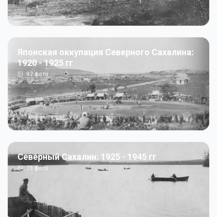
Японская оккупация Северного Сахалина:
1920 - 1925 гг
97
фото
Северный Сахалин: 1925 - 1945 гг
73
фото