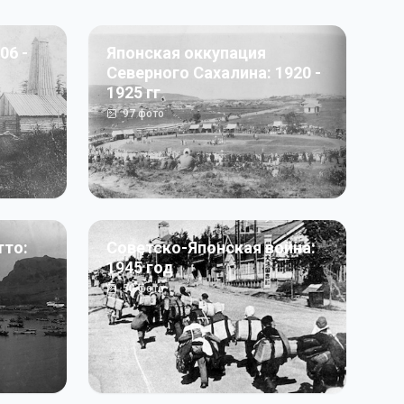
06 -
Японская оккупация
Северного Сахалина: 1920 -
1925 гг
97
фото
тто:
Советско-Японская война:
1945 год
50
фото