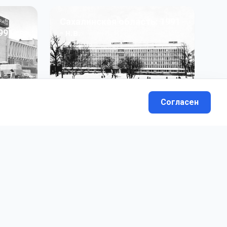
Сахалинская область: 1991
991 гг
- н.в.
13
фото
Согласен
вателей.