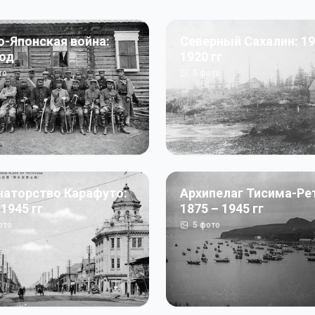
о-Японская война:
Северный Сахалин: 19
год
1920 гг
то
5
фото
наторство Карафуто:
Архипелаг Тисима-Ре
 1945 гг
1875 – 1945 гг
ото
5
фото