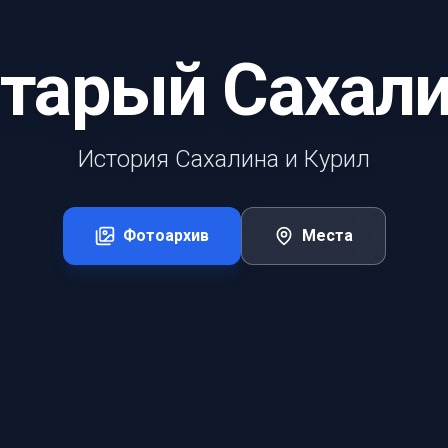
тарый Сахал
История Сахалина и Курил
Фотоархив
Места