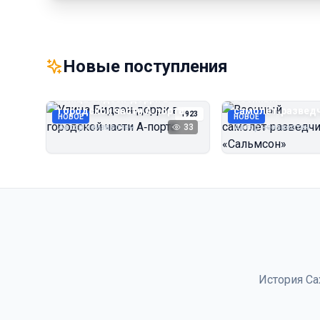
Новые поступления
Улица Бидзэн‑дорри в
Военный
городской части А‑порта
самолёт‑развед
1923
НОВОЕ
НОВОЕ
«Сальмсон»
Автор неизвестен
33
Автор неизвестен
История Са