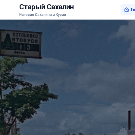
Старый Сахалин
Г
История Сахалина и Курил