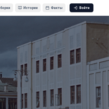
борки
Истории
Факты
Войти