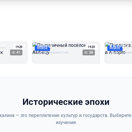
Пограничный посёлок
Прогулка 
чик
Амбецу
в А‑порте
1920
1923
НОВОЕ
НОВОЕ
41
Автор неизвестен
38
Автор неизв
Исторические эпохи
халина — это переплетение культур и государств. Выберите
изучения.