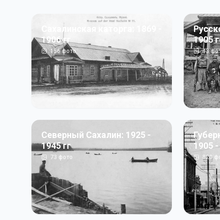
Сахалинская каторга: 1869 -
Русск
1906 гг
1905 
156
фото
43
фо
Северный Сахалин: 1925 -
Губер
1945 гг
1905 -
73
фото
820
ф