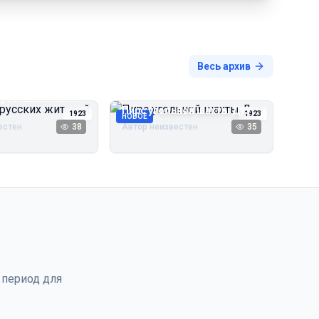
Весь архив
русских жителей
Пирс угольной шахты Дуэ
1923
1923
НОВОЕ
естен
38
Автор неизвестен
35
 период для