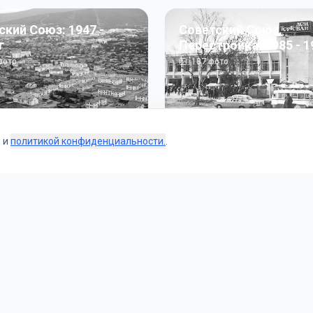
ский Союз: 1947 -
Советский Союз.
г
Перестройка: 1985 - 1
ото
187
фото
s и
политикой конфиденциальности.
.
Коллекции
 и тематические подборки от наших редакторов и пользо