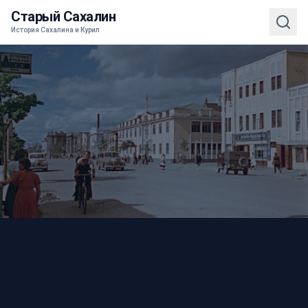
Старый Сахалин
История Сахалина и Курил