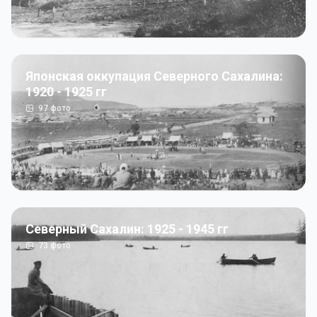
Японская оккупация Северного Сахалина:
1920 - 1925 гг
97
фото
Северный Сахалин: 1925 - 1945 гг
73
фото