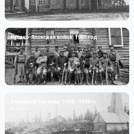
Русско-Японская война: 1905 год
43
фото
Северный Сахалин: 1906 - 1920 гг
5
фото