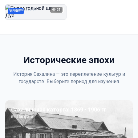
Дуэ
Автор неизвестен
35
1923
НОВОЕ
Исторические эпохи
История Сахалина — это переплетение культур и
государств. Выберите период для изучения.
Сахалинская каторга: 1869 - 1906 гг
156
фото