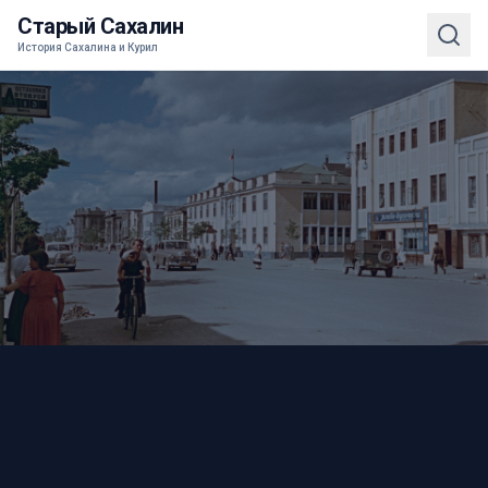
Старый Сахалин
История Сахалина и Курил