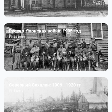
Русско-Японская война: 1905 год
43
фото
Северный Сахалин: 1906 - 1920 гг
5
фото