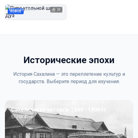
Дуэ
Автор неизвестен
35
1923
НОВОЕ
Исторические эпохи
История Сахалина — это переплетение культур и
государств. Выберите период для изучения.
Сахалинская каторга: 1869 - 1906 гг
156
фото