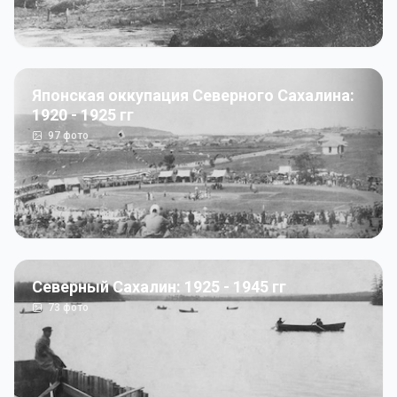
Японская оккупация Северного Сахалина:
1920 - 1925 гг
97
фото
Северный Сахалин: 1925 - 1945 гг
73
фото