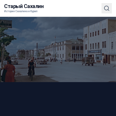
Старый Сахалин
История Сахалина и Курил