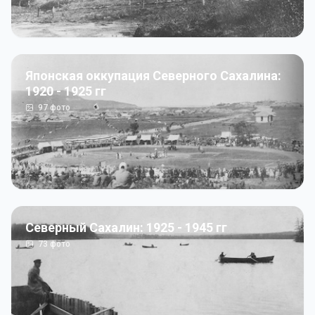
Японская оккупация Северного Сахалина:
1920 - 1925 гг
97
фото
Северный Сахалин: 1925 - 1945 гг
73
фото