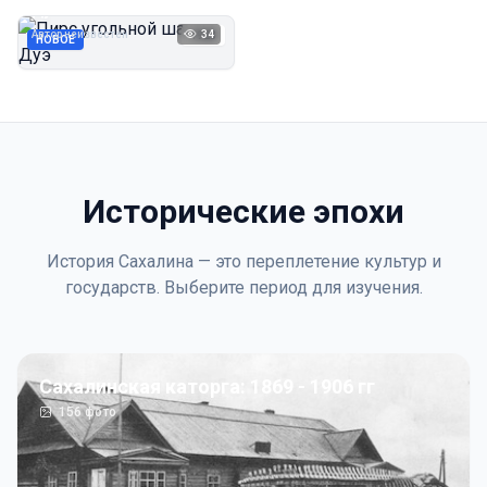
Дуэ
Автор неизвестен
34
1923
НОВОЕ
Исторические эпохи
История Сахалина — это переплетение культур и
государств. Выберите период для изучения.
Сахалинская каторга: 1869 - 1906 гг
156
фото