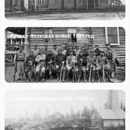
Русско-Японская война: 1905 год
43
фото
Северный Сахалин: 1906 - 1920 гг
5
фото