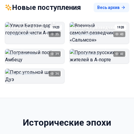
Новые поступления
Весь архив
Улица Бидзэн‑дорри в
Военный
городской части
самолёт‑разведчик
1923
1920
А‑порта
«Сальмсон»
Автор неизвестен
35
Автор неизвестен
43
Пограничный посёлок
Прогулка русских
Амбецу
жителей в А‑порте
Автор неизвестен
39
Автор неизвестен
40
1923
1923
Пирс угольной шахты
Дуэ
Автор неизвестен
36
1923
Исторические эпохи