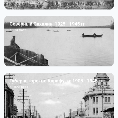
Северный Сахалин: 1925 - 1945 гг
73
фото
Губернаторство Карафуто: 1905 - 1945 гг
820
фото