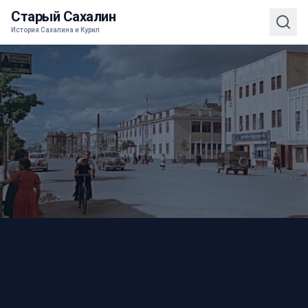
Старый Сахалин
История Сахалина и Курил