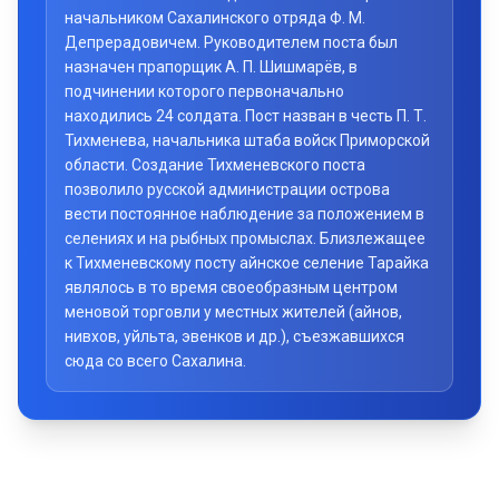
начальником Сахалинского отряда Ф. М.
Депрерадовичем. Руководителем поста был
назначен прапорщик А. П. Шишмарёв, в
подчинении которого первоначально
находились 24 солдата. Пост назван в честь П. Т.
Тихменева, начальника штаба войск Приморской
области. Создание Тихменевского поста
позволило русской администрации острова
вести постоянное наблюдение за положением в
селениях и на рыбных промыслах. Близлежащее
к Тихменевскому посту айнское селение Тарайка
являлось в то время своеобразным центром
меновой торговли у местных жителей (айнов,
нивхов, уйльта, эвенков и др.), съезжавшихся
сюда со всего Сахалина.