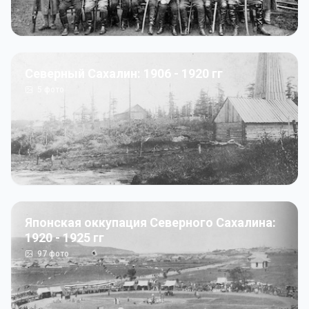
Северный Сахалин: 1906 - 1920 гг
5
фото
Японская оккупация Северного Сахалина:
1920 - 1925 гг
97
фото