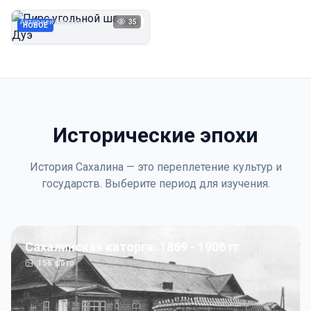
Дуэ
Автор неизвестен
35
1923
НОВОЕ
Исторические эпохи
История Сахалина — это переплетение культур и
государств. Выберите период для изучения.
Сахалинская каторга: 1869 - 1906 гг
156
фото