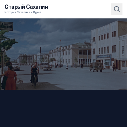
Старый Сахалин
История Сахалина и Курил