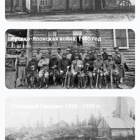
Русско-Японская война: 1905 год
43
фото
Северный Сахалин: 1906 - 1920 гг
5
фото