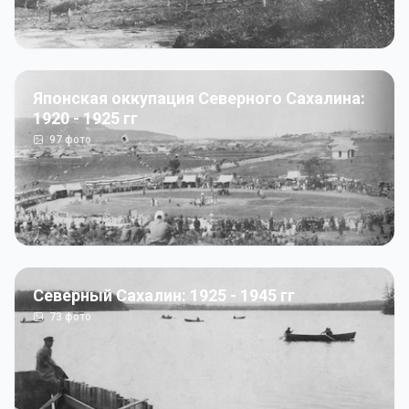
Японская оккупация Северного Сахалина:
1920 - 1925 гг
97
фото
Северный Сахалин: 1925 - 1945 гг
73
фото