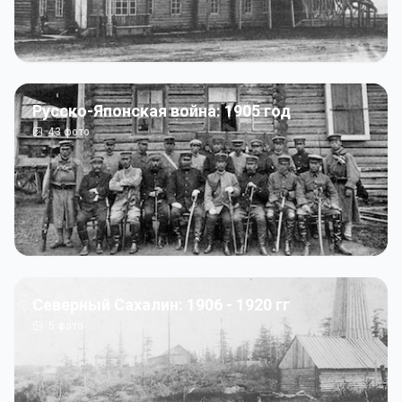
Русско-Японская война: 1905 год
43
фото
Северный Сахалин: 1906 - 1920 гг
5
фото