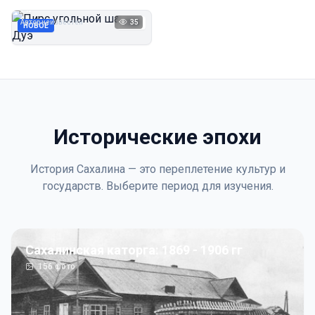
Дуэ
Автор неизвестен
35
1923
НОВОЕ
Исторические эпохи
История Сахалина — это переплетение культур и
государств. Выберите период для изучения.
Сахалинская каторга: 1869 - 1906 гг
156
фото