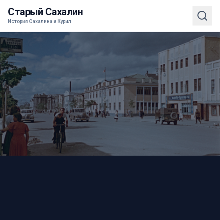
Старый Сахалин
История Сахалина и Курил