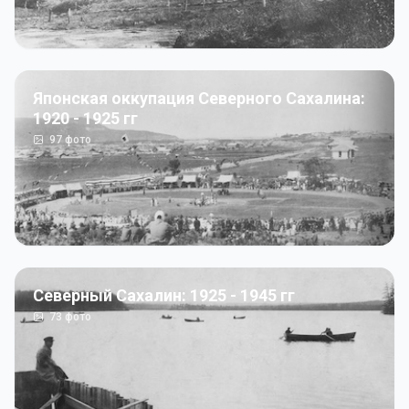
Японская оккупация Северного Сахалина:
1920 - 1925 гг
97
фото
Северный Сахалин: 1925 - 1945 гг
73
фото