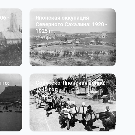
06 -
Японская оккупация
Северного Сахалина: 1920 -
1925 гг
97
фото
тто:
Советско-Японская война:
1945 год
50
фото