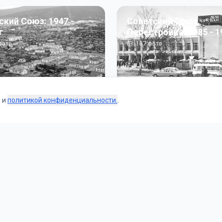
ский Союз: 1947 -
Советский Союз.
г
Перестройка: 1985 - 1
ото
187
фото
s и
политикой конфиденциальности.
.
Коллекции
 и тематические подборки от наших редакторов и пользо