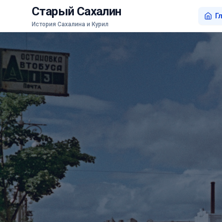
Старый Сахалин
Г
История Сахалина и Курил