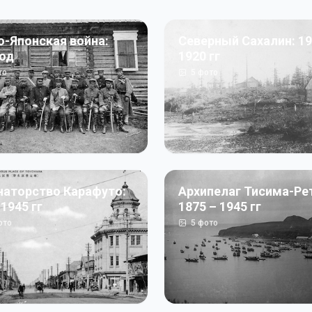
о-Японская война:
Северный Сахалин: 19
год
1920 гг
то
5
фото
наторство Карафуто:
Архипелаг Тисима-Ре
 1945 гг
1875 – 1945 гг
ото
5
фото