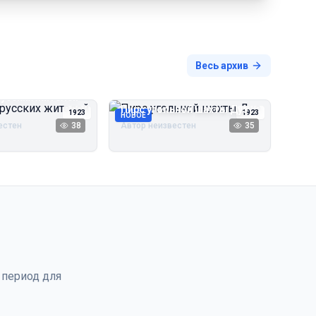
Весь архив
русских жителей
Пирс угольной шахты Дуэ
1923
1923
НОВОЕ
естен
38
Автор неизвестен
35
 период для