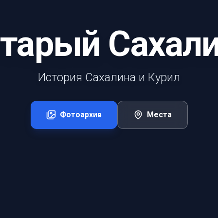
тарый Сахал
История Сахалина и Курил
Фотоархив
Места