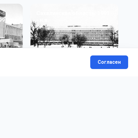
Сахалинская область: 1991
991 гг
- н.в.
13
фото
Согласен
вателей.