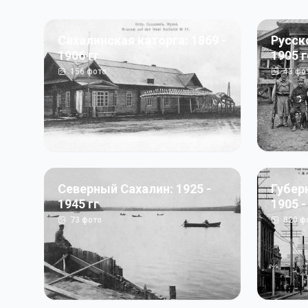
Сахалинская каторга: 1869 -
Русск
1906 гг
1905 
156
фото
43
фо
Северный Сахалин: 1925 -
Губер
1945 гг
1905 -
73
фото
820
ф