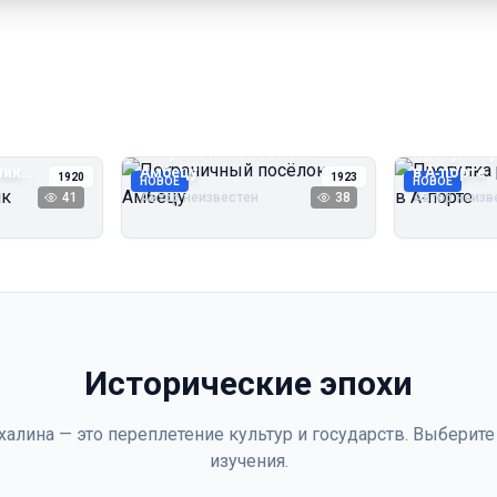
Пограничный посёлок
Прогулка 
чик
Амбецу
в А‑порте
1920
1923
НОВОЕ
НОВОЕ
41
Автор неизвестен
38
Автор неизв
Исторические эпохи
халина — это переплетение культур и государств. Выберите
изучения.