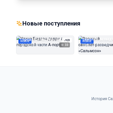
Новые поступления
Улица Бидзэн‑дорри в
Военный
городской части А‑порта
самолёт‑развед
1923
НОВОЕ
НОВОЕ
«Сальмсон»
Автор неизвестен
33
Автор неизвестен
История Са