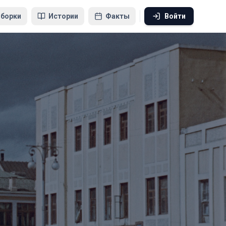
борки
Истории
Факты
Войти