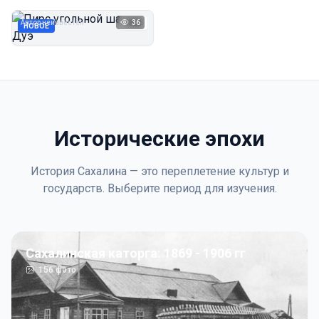
Дуэ
Автор неизвестен
36
1923
НОВОЕ
Исторические эпохи
История Сахалина — это переплетение культур и
государств. Выберите период для изучения.
Сахалинская каторга: 1869 - 1906 гг
156
фото