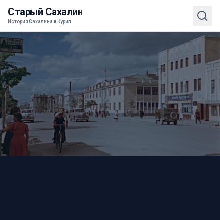
Старый Сахалин
История Сахалина и Курил