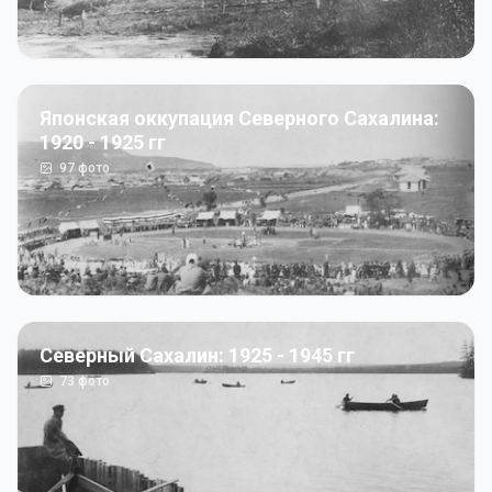
Японская оккупация Северного Сахалина:
1920 - 1925 гг
97
фото
Северный Сахалин: 1925 - 1945 гг
73
фото