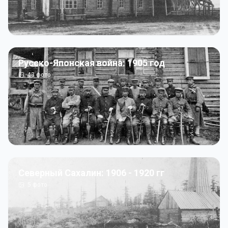
Русско-Японская война: 1905 год
43
фото
Северный Сахалин: 1906 - 1920 гг
5
фото