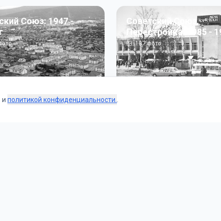
ский Союз: 1947 -
Советский Союз.
г
Перестройка: 1985 - 1
ото
187
фото
s и
политикой конфиденциальности.
.
Коллекции
 и тематические подборки от наших редакторов и пользо