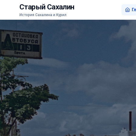
Старый Сахалин
Г
История Сахалина и Курил