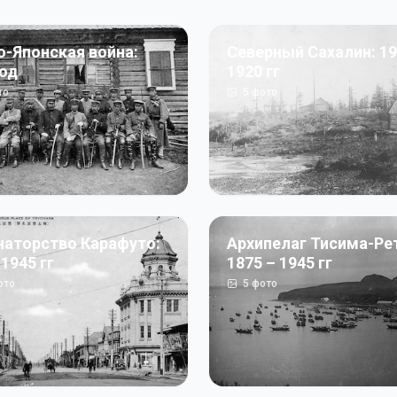
о-Японская война:
Северный Сахалин: 19
год
1920 гг
то
5
фото
наторство Карафуто:
Архипелаг Тисима-Ре
 1945 гг
1875 – 1945 гг
ото
5
фото