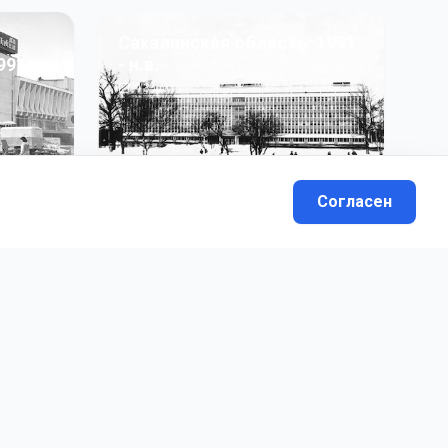
Сахалинская область: 1991
991 гг
- н.в.
13
фото
Согласен
вателей.