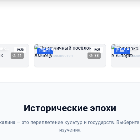
Пограничный посёлок
Прогулка 
чик
Амбецу
в А‑порте
1920
1923
НОВОЕ
НОВОЕ
41
Автор неизвестен
38
Автор неизв
Исторические эпохи
халина — это переплетение культур и государств. Выберите
изучения.