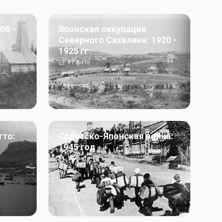
06 -
Японская оккупация
Северного Сахалина: 1920 -
1925 гг
97
фото
тто:
Советско-Японская война:
1945 год
50
фото