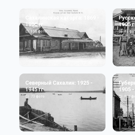
Сахалинская каторга: 1869 -
Русск
1906 гг
1905 
156
фото
43
фо
Северный Сахалин: 1925 -
Губер
1945 гг
1905 -
73
фото
820
ф