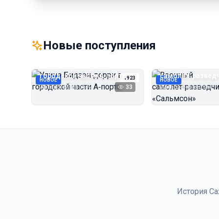
Новые поступления
Улица Бидзэн‑дорри в
Военный
городской части А‑порта
самолёт‑развед
1923
НОВОЕ
НОВОЕ
«Сальмсон»
Автор неизвестен
33
Автор неизвестен
История Са