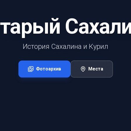
тарый Сахал
История Сахалина и Курил
Фотоархив
Места