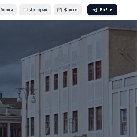
борки
Истории
Факты
Войти