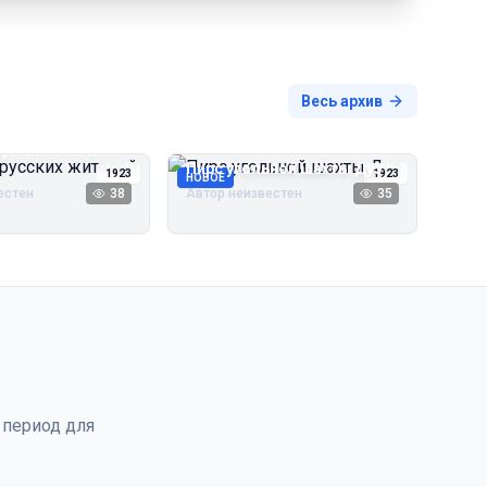
Весь архив
русских жителей
Пирс угольной шахты Дуэ
1923
1923
НОВОЕ
естен
38
Автор неизвестен
35
 период для