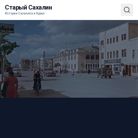
Старый Сахалин
История Сахалина и Курил