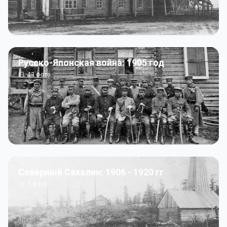
Русско-Японская война: 1905 год
43
фото
Северный Сахалин: 1906 - 1920 гг
5
фото