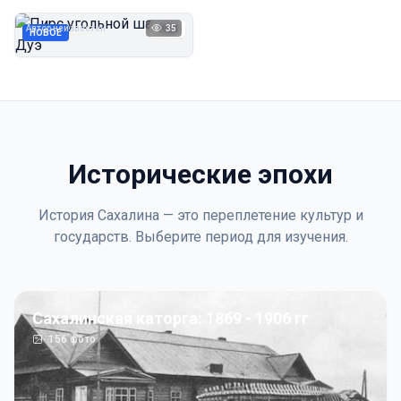
Дуэ
Автор неизвестен
35
1923
НОВОЕ
Исторические эпохи
История Сахалина — это переплетение культур и
государств. Выберите период для изучения.
Сахалинская каторга: 1869 - 1906 гг
156
фото