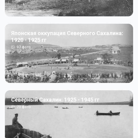
Японская оккупация Северного Сахалина:
1920 - 1925 гг
97
фото
Северный Сахалин: 1925 - 1945 гг
73
фото