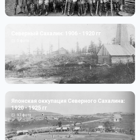
Северный Сахалин: 1906 - 1920 гг
5
фото
Японская оккупация Северного Сахалина:
1920 - 1925 гг
97
фото