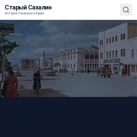
Старый Сахалин
История Сахалина и Курил