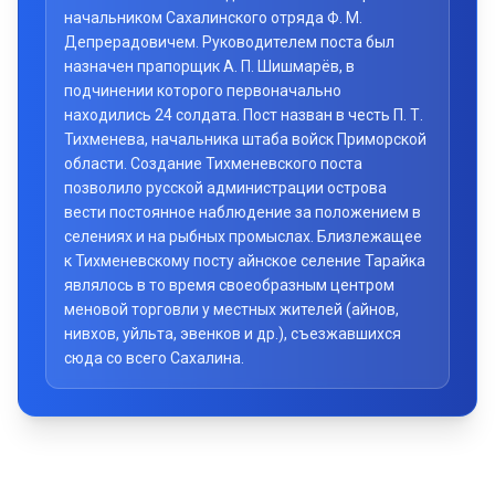
начальником Сахалинского отряда Ф. М.
Депрерадовичем. Руководителем поста был
назначен прапорщик А. П. Шишмарёв, в
подчинении которого первоначально
находились 24 солдата. Пост назван в честь П. Т.
Тихменева, начальника штаба войск Приморской
области. Создание Тихменевского поста
позволило русской администрации острова
вести постоянное наблюдение за положением в
селениях и на рыбных промыслах. Близлежащее
к Тихменевскому посту айнское селение Тарайка
являлось в то время своеобразным центром
меновой торговли у местных жителей (айнов,
нивхов, уйльта, эвенков и др.), съезжавшихся
сюда со всего Сахалина.