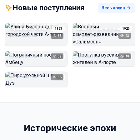
Новые поступления
Весь архив
Улица Бидзэн‑дорри в
Военный
городской части
самолёт‑разведчик
1923
1920
А‑порта
«Сальмсон»
Автор неизвестен
35
Автор неизвестен
43
Пограничный посёлок
Прогулка русских
Амбецу
жителей в А‑порте
Автор неизвестен
39
Автор неизвестен
40
1923
1923
Пирс угольной шахты
Дуэ
Автор неизвестен
36
1923
Исторические эпохи