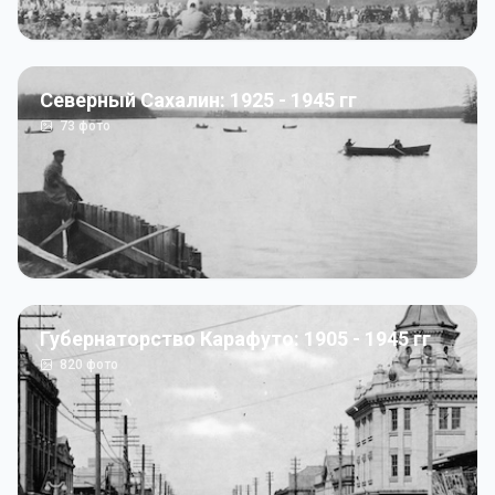
Северный Сахалин: 1925 - 1945 гг
73
фото
Губернаторство Карафуто: 1905 - 1945 гг
820
фото