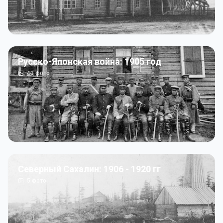
Русско-Японская война: 1905 год
43
фото
Северный Сахалин: 1906 - 1920 гг
5
фото