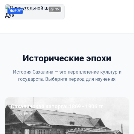
Дуэ
Автор неизвестен
35
1923
НОВОЕ
Исторические эпохи
История Сахалина — это переплетение культур и
государств. Выберите период для изучения.
Сахалинская каторга: 1869 - 1906 гг
156
фото