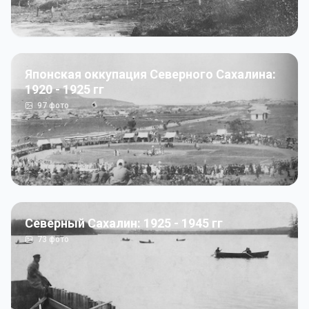
Японская оккупация Северного Сахалина:
1920 - 1925 гг
97
фото
Северный Сахалин: 1925 - 1945 гг
73
фото