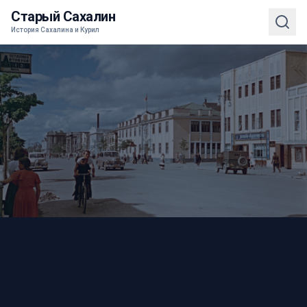
Старый Сахалин
История Сахалина и Курил