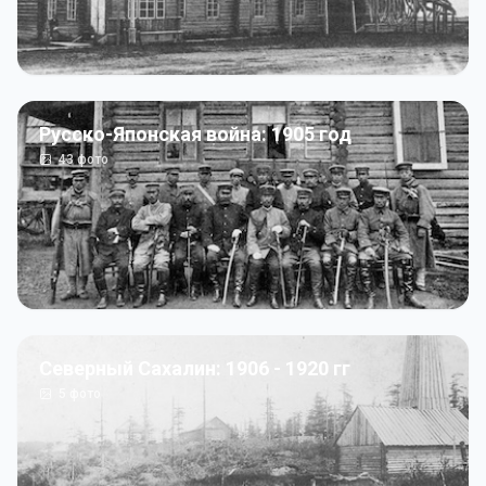
Русско-Японская война: 1905 год
43
фото
Северный Сахалин: 1906 - 1920 гг
5
фото