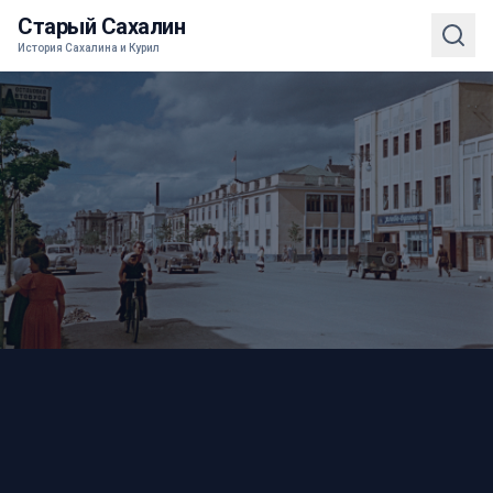
Старый Сахалин
История Сахалина и Курил