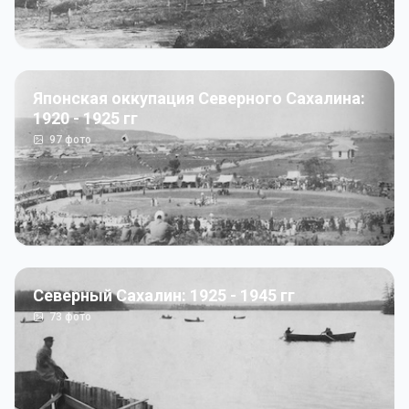
Японская оккупация Северного Сахалина:
1920 - 1925 гг
97
фото
Северный Сахалин: 1925 - 1945 гг
73
фото