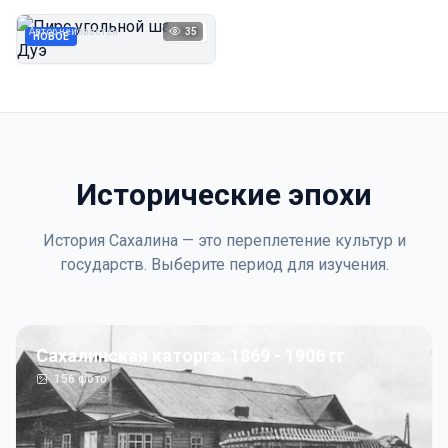
Дуэ
Автор неизвестен
35
1923
НОВОЕ
Исторические эпохи
История Сахалина — это переплетение культур и
государств. Выберите период для изучения.
Сахалинская каторга: 1869 - 1906 гг
156
фото