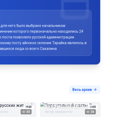
то для него было выбрано начальником
чинении которого первоначально находились 24
го поста позволило русской администрации
скому посту айнское селение Тарайка являлось в
авшихся сюда со всего Сахалина.
Весь архив
русских жителей
Пирс угольной шахты Дуэ
1923
1923
естен
40
Автор неизвестен
36