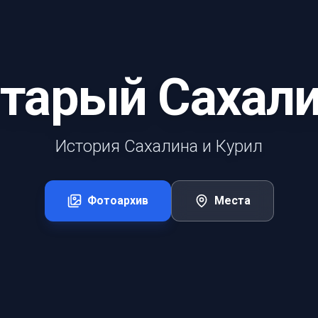
тарый Сахал
История Сахалина и Курил
Фотоархив
Места