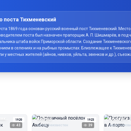
о поста Тихменевский
вгуста 1869 года основан русский военный пост Тихменевский. Мес
оводителем поста был назначен прапорщик А. П. Шишмарёв, в под
начальника штаба войск Приморской области. Создание Тихменевско
нием в селениях и на рыбных промыслах. Близлежащее к Тихменев
у местных жителей (айнов, нивхов, уйльта, эвенков и др.), съезж
Пограничный посёлок
Прогулка 
чик
Амбецу
в А‑порте
1920
1923
43
Автор неизвестен
39
Автор неизв