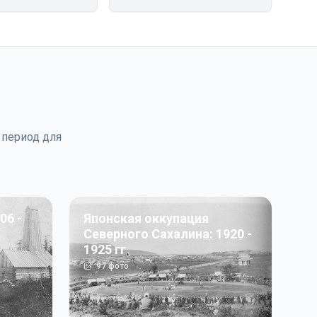
 период для
06 -
Японская оккупация
Северного Сахалина: 1920 -
1925 гг
97
фото