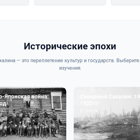
Исторические эпохи
халина — это переплетение культур и государств. Выберите
изучения.
о-Японская война:
Северный Сахалин: 19
год
1920 гг
то
5
фото