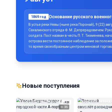
Основание русского военног
1869
год
В устье реки Невы (ныне река Поронай), 9 (22) а
Сахалинского отряда Ф. М. Депрерадовичем. Рук
солдата. Пост назван в честь П. Т. Тихменева, 
острова вести постоянное наблюдение за положе
то время своеобразным центром меновой торговли 
Новые поступления
Улица Бидзэн‑дорри в
Военный
городской части А‑порта
самолёт‑развед
1923
«Сальмсон»
Автор неизвестен
35
Автор неизвестен