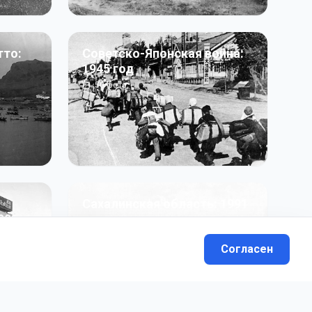
тто:
Советско-Японская война:
1945 год
50
фото
Сахалинская область: 1991
991 гг
- н.в.
13
фото
Согласен