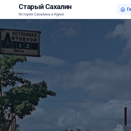
Старый Сахалин
Г
История Сахалина и Курил