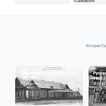
История Са
Сахалинская каторга: 1869 -
Русск
1906 гг
1905 
156
фото
43
фо