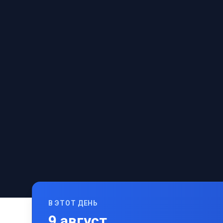
В ЭТОТ ДЕНЬ
9
август