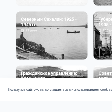
Северный Сахалин: 1925 -
Губер
1945 гг
1905 -
73
фото
820
ф
Гражданское управление:
Совет
1945 - 1947 гг
1985 г
22
фото
2121
ф
Пользуясь сайтом, вы соглашаетесь с использованием cookie