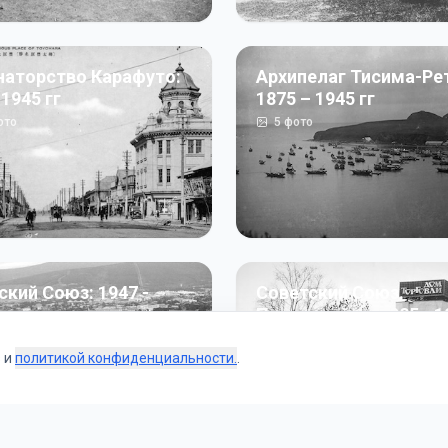
наторство Карафуто:
Архипелаг Тисима-Ре
 1945 гг
1875 – 1945 гг
ото
5
фото
ский Союз: 1947 -
Советский Союз.
г
Перестройка: 1985 - 1
ото
187
фото
s и
политикой конфиденциальности.
.