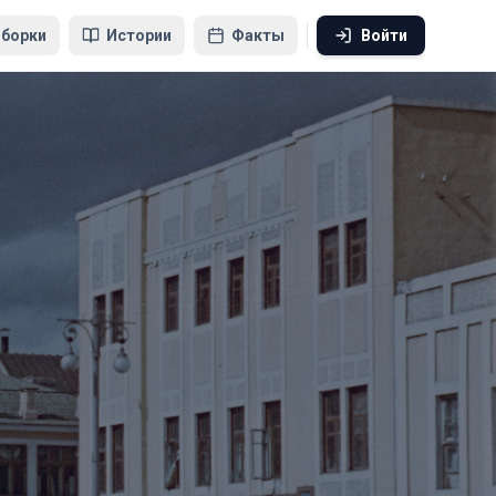
борки
Истории
Факты
Войти