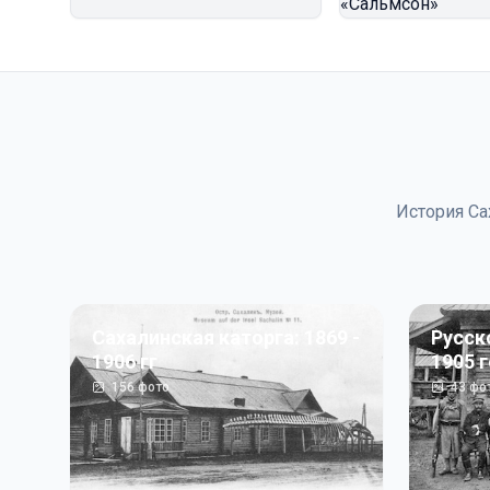
История Са
Сахалинская каторга: 1869 -
Русск
1906 гг
1905 
156
фото
43
фо