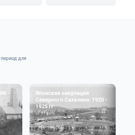
 период для
06 -
Японская оккупация
Северного Сахалина: 1920 -
1925 гг
97
фото