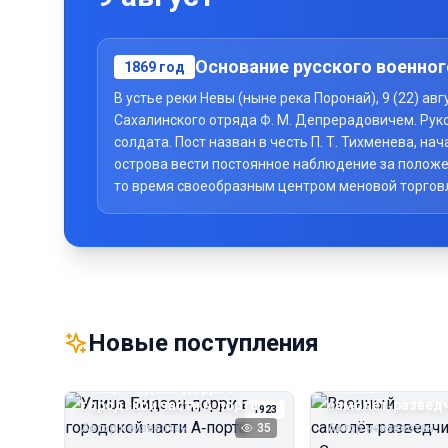
Основание русского военног
1869
год
В устье реки Невы (ныне река Поронай), 9 (22) а
Сахалинского отряда Ф. М. Депрерадовичем. Рук
солдата. Пост назван в честь П. Т. Тихменева, 
острова вести постоянное наблюдение за положе
то время своеобразным центром меновой торговли 
Новые поступления
Улица Бидзэн‑дорри в
Военный
городской части А‑порта
самолёт‑развед
1923
«Сальмсон»
Автор неизвестен
35
Автор неизвестен