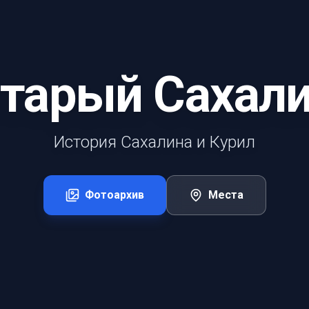
тарый Сахал
История Сахалина и Курил
Фотоархив
Места