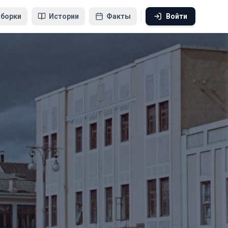
борки
Истории
Факты
Войти