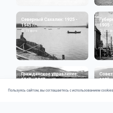
Северный Сахалин: 1925 -
Губер
1945 гг
1905 -
73
фото
820
ф
Гражданское управление:
Совет
1945 - 1947 гг
1985 г
22
фото
2121
ф
Пользуясь сайтом, вы соглашаетесь с использованием cookie