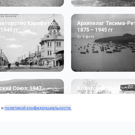
наторство Карафуто:
Архипелаг Тисима-Ре
 1945 гг
1875 – 1945 гг
ото
5
фото
ский Союз: 1947 -
Советский Союз.
г
Перестройка: 1985 - 1
ото
187
фото
s и
политикой конфиденциальности.
.