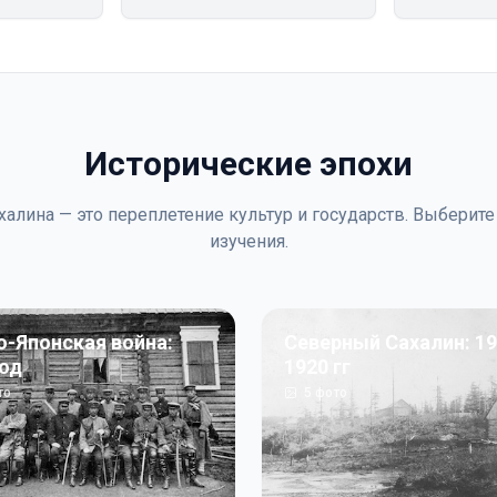
Исторические эпохи
халина — это переплетение культур и государств. Выберите
изучения.
о-Японская война:
Северный Сахалин: 19
год
1920 гг
то
5
фото