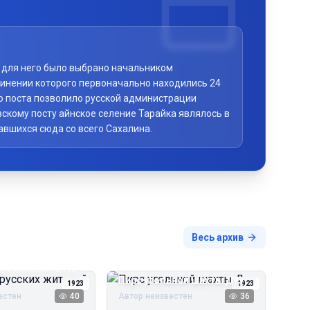
то для него было выбрано начальником
чинении которого первоначально находились 24
го поста позволило русской администрации
скому посту айнское селение Тарайка являлось в
авшихся сюда со всего Сахалина.
Весь архив
русских жителей
Пирс угольной шахты Дуэ
1923
1923
естен
40
Автор неизвестен
36