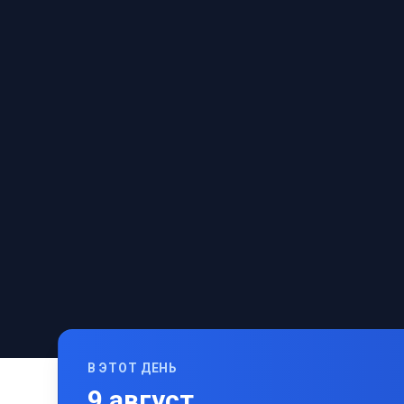
В ЭТОТ ДЕНЬ
9
август