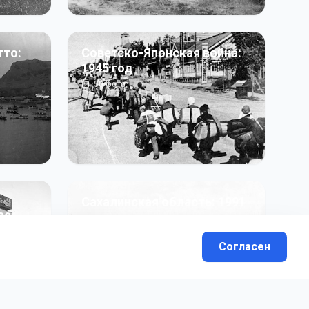
тто:
Советско-Японская война:
1945 год
50
фото
Сахалинская область: 1991
991 гг
- н.в.
13
фото
Согласен