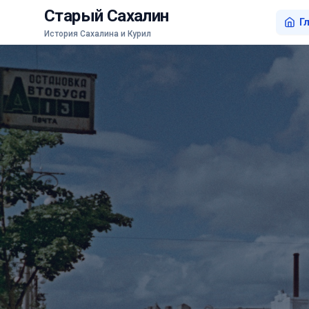
Старый Сахалин
Г
История Сахалина и Курил