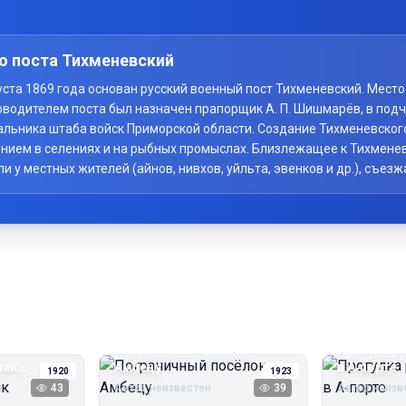
о поста Тихменевский
вгуста 1869 года основан русский военный пост Тихменевский. Мес
оводителем поста был назначен прапорщик А. П. Шишмарёв, в под
начальника штаба войск Приморской области. Создание Тихменевско
нием в селениях и на рыбных промыслах. Близлежащее к Тихменев
у местных жителей (айнов, нивхов, уйльта, эвенков и др.), съезж
Пограничный посёлок
Прогулка 
чик
Амбецу
в А‑порте
1920
1923
43
Автор неизвестен
39
Автор неизв