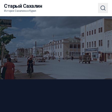
Старый Сахалин
История Сахалина и Курил