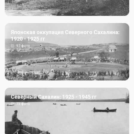
Японская оккупация Северного Сахалина:
1920 - 1925 гг
97
фото
Северный Сахалин: 1925 - 1945 гг
73
фото