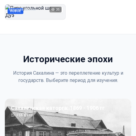
Дуэ
Автор неизвестен
35
1923
НОВОЕ
Исторические эпохи
История Сахалина — это переплетение культур и
государств. Выберите период для изучения.
Сахалинская каторга: 1869 - 1906 гг
156
фото