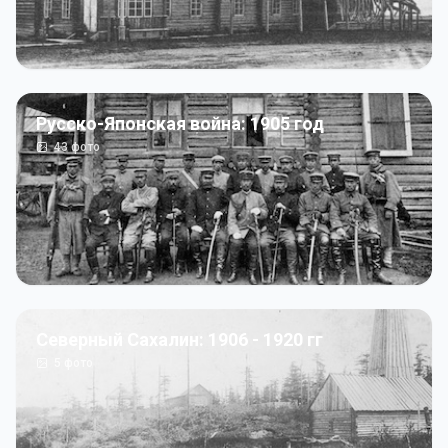
Русско-Японская война: 1905 год
43
фото
Северный Сахалин: 1906 - 1920 гг
5
фото