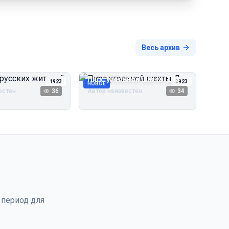
Весь архив
русских жителей
Пирс угольной шахты Дуэ
1923
1923
НОВОЕ
естен
36
Автор неизвестен
34
 период для