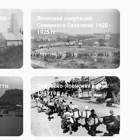
06 -
Японская оккупация
Северного Сахалина: 1920 -
1925 гг
97
фото
тто:
Советско-Японская война:
1945 год
50
фото