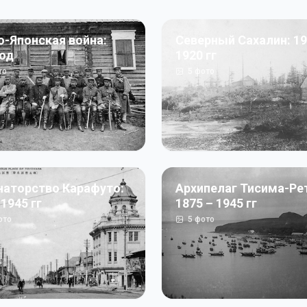
о-Японская война:
Северный Сахалин: 19
год
1920 гг
то
5
фото
наторство Карафуто:
Архипелаг Тисима-Ре
 1945 гг
1875 – 1945 гг
ото
5
фото