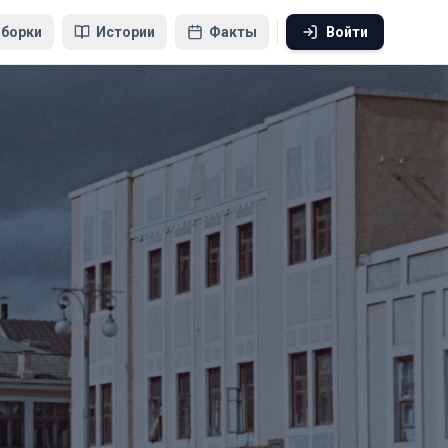
борки
Истории
Факты
Войти