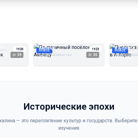
Пограничный посёлок
Прогулка 
чик
Амбецу
в А‑порте
1920
1923
НОВОЕ
НОВОЕ
39
Автор неизвестен
35
Автор неизв
Исторические эпохи
халина — это переплетение культур и государств. Выберите
изучения.