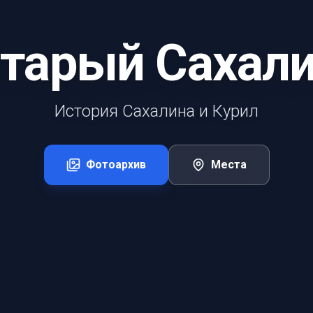
тарый Сахал
История Сахалина и Курил
Фотоархив
Места