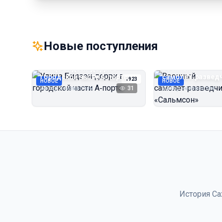
Новые поступления
Улица Бидзэн‑дорри в
Военный
городской части А‑порта
самолёт‑развед
1923
НОВОЕ
НОВОЕ
«Сальмсон»
Автор неизвестен
31
Автор неизвестен
История Са