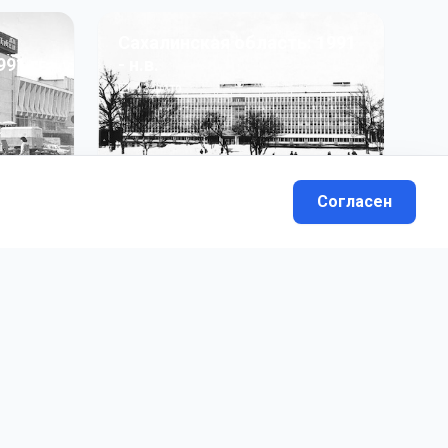
Сахалинская область: 1991
991 гг
- н.в.
13
фото
Согласен
вателей.