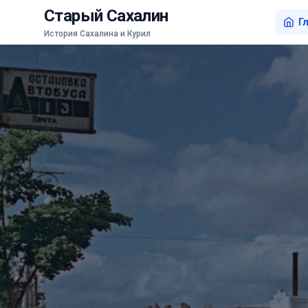
Старый Сахалин
Г
История Сахалина и Курил