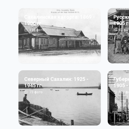
Сахалинская каторга: 1869 -
Русск
1906 гг
1905 
156
фото
43
фо
Северный Сахалин: 1925 -
Губер
1945 гг
1905 -
73
фото
820
ф