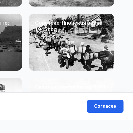
тто:
Советско-Японская война:
1945 год
50
фото
Сахалинская область: 1991
991 гг
- н.в.
13
фото
Согласен