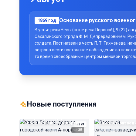
Основание русского военног
1869
год
В устье реки Невы (ныне река Поронай), 9 (22) а
Сахалинского отряда Ф. М. Депрерадовичем. Рук
солдата. Пост назван в честь П. Т. Тихменева, 
острова вести постоянное наблюдение за положе
то время своеобразным центром меновой торговли 
Новые поступления
Улица Бидзэн‑дорри в
Военный
городской части А‑порта
самолёт‑развед
1923
«Сальмсон»
Автор неизвестен
35
Автор неизвестен