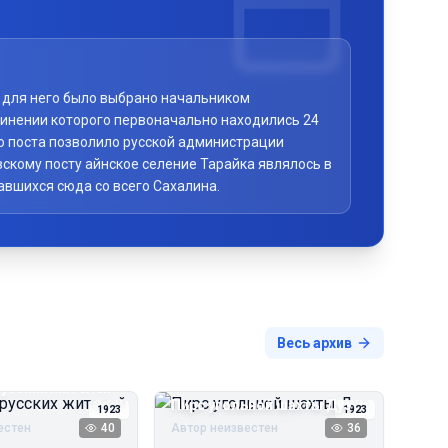
то для него было выбрано начальником
чинении которого первоначально находились 24
го поста позволило русской администрации
скому посту айнское селение Тарайка являлось в
авшихся сюда со всего Сахалина.
Весь архив
русских жителей
Пирс угольной шахты Дуэ
1923
1923
естен
40
Автор неизвестен
36