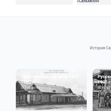
История Са
Сахалинская каторга: 1869 -
Русск
1906 гг
1905 
156
фото
43
фо