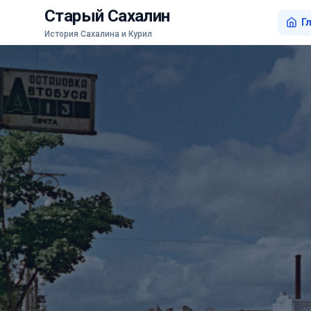
Старый Сахалин
Г
История Сахалина и Курил