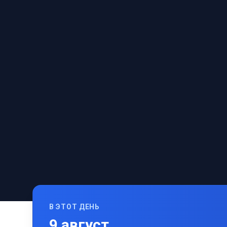
В ЭТОТ ДЕНЬ
9
август