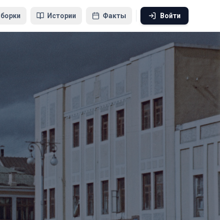
борки
Истории
Факты
Войти