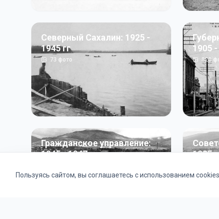
Северный Сахалин: 1925 -
Губер
1945 гг
1905 -
73
фото
820
ф
Гражданское управление:
Совет
1945 - 1947 гг
1985 г
22
фото
2121
ф
Пользуясь сайтом, вы соглашаетесь с использованием cookie