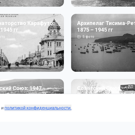
наторство Карафуто:
Архипелаг Тисима-Ре
 1945 гг
1875 – 1945 гг
ото
5
фото
ский Союз: 1947 -
Советский Союз.
г
Перестройка: 1985 - 1
ото
187
фото
s и
политикой конфиденциальности.
.