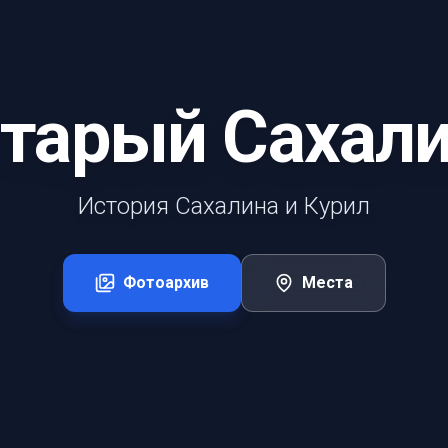
тарый Сахал
История Сахалина и Курил
Фотоархив
Места