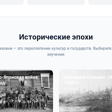
Исторические эпохи
халина — это переплетение культур и государств. Выберите
изучения.
о-Японская война:
Северный Сахалин: 19
год
1920 гг
то
5
фото