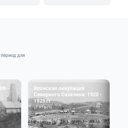
 период для
06 -
Японская оккупация
Северного Сахалина: 1920 -
1925 гг
97
фото