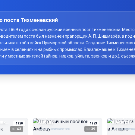
о поста Тихменевский
вгуста 1869 года основан русский военный пост Тихменевский. Мес
оводителем поста был назначен прапорщик А. П. Шишмарёв, в под
начальника штаба войск Приморской области. Создание Тихменевско
нием в селениях и на рыбных промыслах. Близлежащее к Тихменев
у местных жителей (айнов, нивхов, уйльта, эвенков и др.), съезж
Пограничный посёлок
Прогулка 
чик
Амбецу
в А‑порте
1920
1923
43
Автор неизвестен
39
Автор неизв