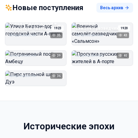
Новые поступления
Весь архив
Улица Бидзэн‑дорри в
Военный
городской части
самолёт‑разведчик
1923
1920
А‑порта
«Сальмсон»
Автор неизвестен
35
Автор неизвестен
43
Пограничный посёлок
Прогулка русских
Амбецу
жителей в А‑порте
Автор неизвестен
39
Автор неизвестен
40
1923
1923
Пирс угольной шахты
Дуэ
Автор неизвестен
36
1923
Исторические эпохи