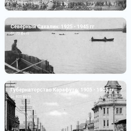
Северный Сахалин: 1925 - 1945 гг
73
фото
Губернаторство Карафуто: 1905 - 1945 гг
820
фото