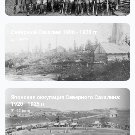
Северный Сахалин: 1906 - 1920 гг
5
фото
Японская оккупация Северного Сахалина:
1920 - 1925 гг
97
фото