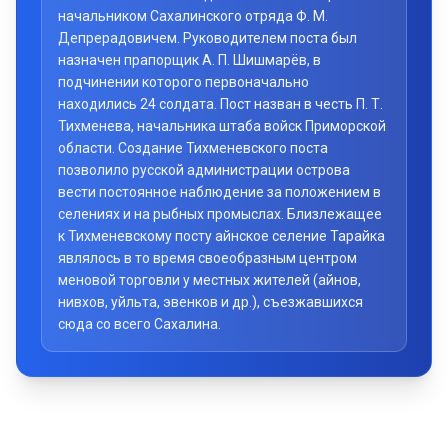
начальником Сахалинского отряда Ф. М.
Депрерадовичем. Руководителем поста был
назначен прапорщик А. П. Шишмарёв, в
подчинении которого первоначально
находились 24 солдата. Пост назван в честь П. Т.
Тихменева, начальника штаба войск Приморской
области. Создание Тихменевского поста
позволило русской администрации острова
вести постоянное наблюдение за положением в
селениях и на рыбных промыслах. Близлежащее
к Тихменевскому посту айнское селение Тарайка
являлось в то время своеобразным центром
меновой торговли у местных жителей (айнов,
нивхов, уйльта, эвенков и др.), съезжавшихся
сюда со всего Сахалина.