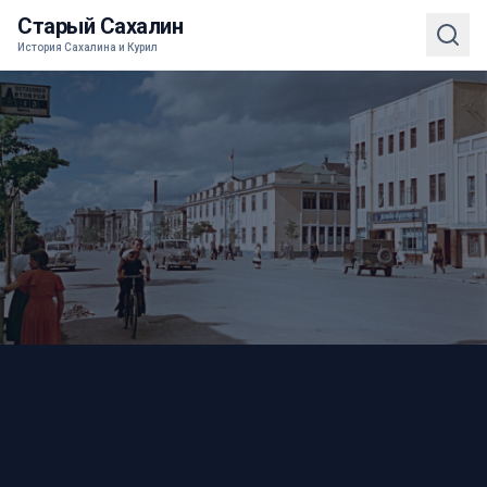
Старый Сахалин
История Сахалина и Курил