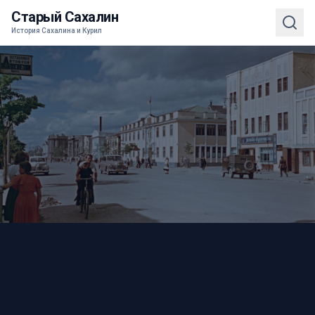
Старый Сахалин
История Сахалина и Курил