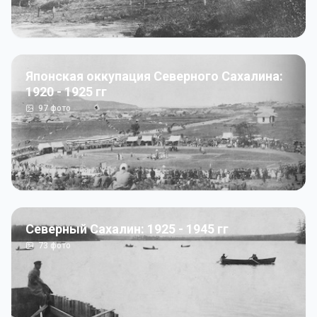
Японская оккупация Северного Сахалина:
1920 - 1925 гг
97
фото
Северный Сахалин: 1925 - 1945 гг
73
фото