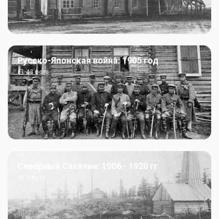
Русско-Японская война: 1905 год
43
фото
Северный Сахалин: 1906 - 1920 гг
5
фото