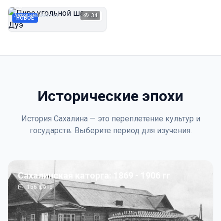
Дуэ
Автор неизвестен
34
1923
НОВОЕ
Исторические эпохи
История Сахалина — это переплетение культур и
государств. Выберите период для изучения.
Сахалинская каторга: 1869 - 1906 гг
156
фото