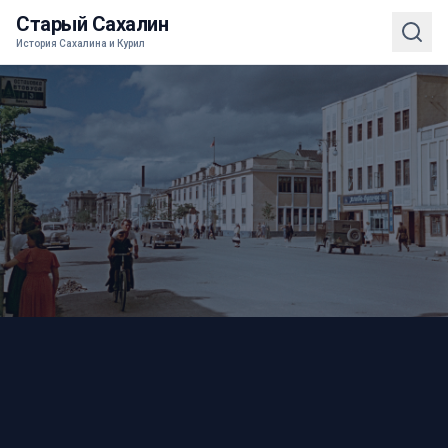
Старый Сахалин
История Сахалина и Курил