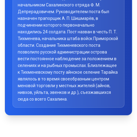
начальником Сахалинского отряда Ф. М.
Депрерадовичем. Руководителем поста был
назначен прапорщик А. П. Шишмарёв, в
подчинении которого первоначально
находились 24 солдата. Пост назван в честь П. Т.
Тихменева, начальника штаба войск Приморской
области. Создание Тихменевского поста
позволило русской администрации острова
вести постоянное наблюдение за положением в
селениях и на рыбных промыслах. Близлежащее
к Тихменевскому посту айнское селение Тарайка
являлось в то время своеобразным центром
меновой торговли у местных жителей (айнов,
нивхов, уйльта, эвенков и др.), съезжавшихся
сюда со всего Сахалина.