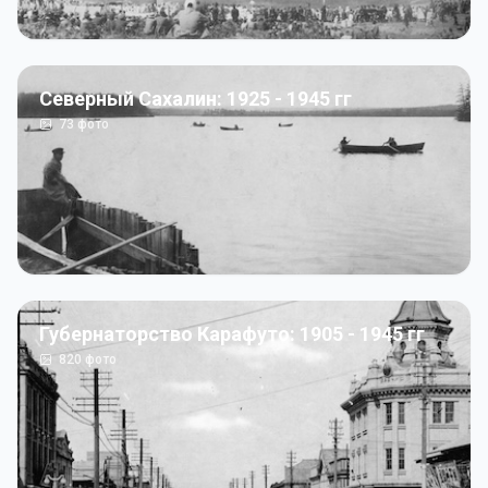
Северный Сахалин: 1925 - 1945 гг
73
фото
Губернаторство Карафуто: 1905 - 1945 гг
820
фото