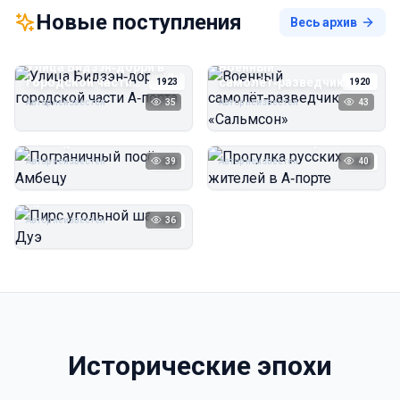
Новые поступления
Весь архив
Улица Бидзэн‑дорри в
Военный
городской части
самолёт‑разведчик
1923
1920
А‑порта
«Сальмсон»
Автор неизвестен
35
Автор неизвестен
43
Пограничный посёлок
Прогулка русских
Амбецу
жителей в А‑порте
Автор неизвестен
39
Автор неизвестен
40
1923
1923
Пирс угольной шахты
Дуэ
Автор неизвестен
36
1923
Исторические эпохи