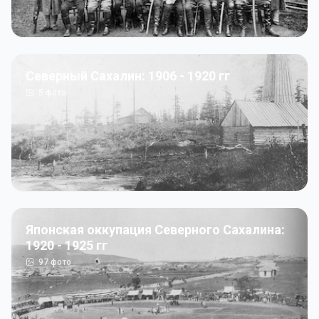
Северный Сахалин: 1906 - 1920 гг
5
фото
Японская оккупация Северного Сахалина:
1920 - 1925 гг
97
фото