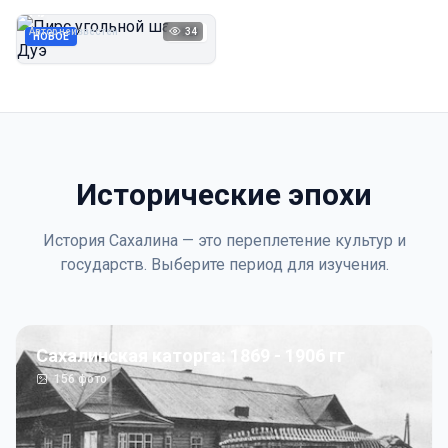
Дуэ
Автор неизвестен
34
1923
НОВОЕ
Исторические эпохи
История Сахалина — это переплетение культур и
государств. Выберите период для изучения.
Сахалинская каторга: 1869 - 1906 гг
156
фото