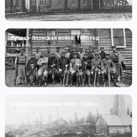
Русско-Японская война: 1905 год
43
фото
Северный Сахалин: 1906 - 1920 гг
5
фото