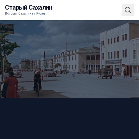
Старый Сахалин
История Сахалина и Курил