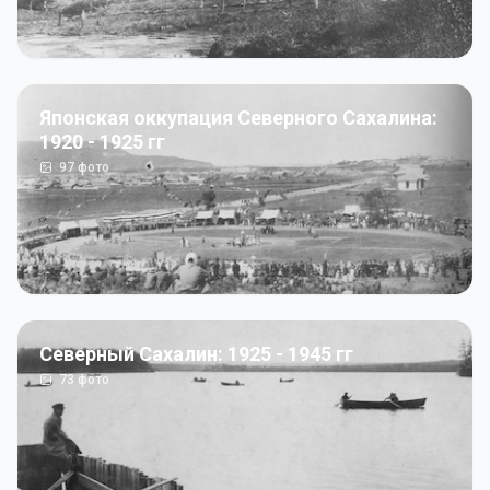
Японская оккупация Северного Сахалина:
1920 - 1925 гг
97
фото
Северный Сахалин: 1925 - 1945 гг
73
фото