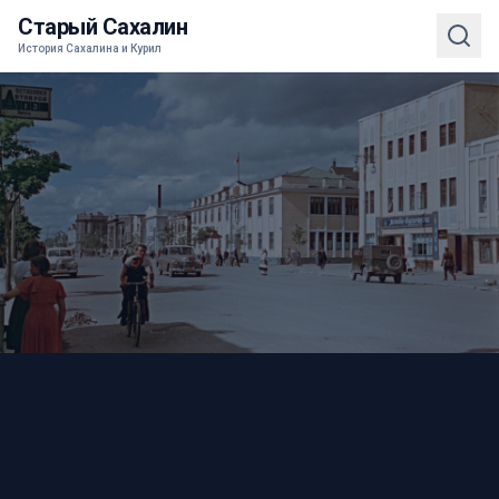
Старый Сахалин
История Сахалина и Курил