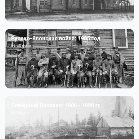
Русско-Японская война: 1905 год
43
фото
Северный Сахалин: 1906 - 1920 гг
5
фото