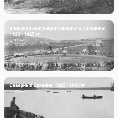
Японская оккупация Северного Сахалина:
1920 - 1925 гг
97
фото
Северный Сахалин: 1925 - 1945 гг
73
фото