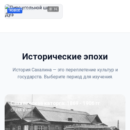
Дуэ
Автор неизвестен
36
1923
НОВОЕ
Исторические эпохи
История Сахалина — это переплетение культур и
государств. Выберите период для изучения.
Сахалинская каторга: 1869 - 1906 гг
156
фото