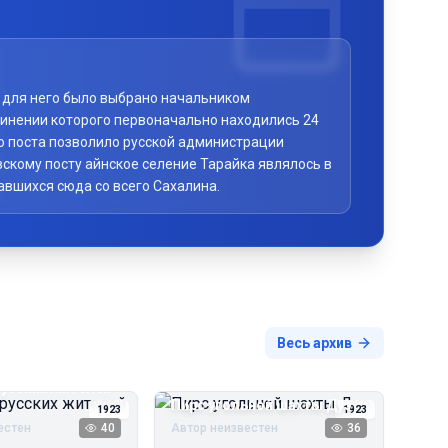
то для него было выбрано начальником
чинении которого первоначально находились 24
го поста позволило русской администрации
скому посту айнское селение Тарайка являлось в
авшихся сюда со всего Сахалина.
Весь архив
русских жителей
Пирс угольной шахты Дуэ
1923
1923
естен
40
Автор неизвестен
36