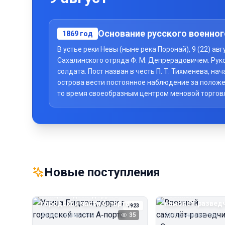
Основание русского военног
1869
год
В устье реки Невы (ныне река Поронай), 9 (22) а
Сахалинского отряда Ф. М. Депрерадовичем. Рук
солдата. Пост назван в честь П. Т. Тихменева, 
острова вести постоянное наблюдение за положе
то время своеобразным центром меновой торговли 
Новые поступления
Улица Бидзэн‑дорри в
Военный
городской части А‑порта
самолёт‑развед
1923
«Сальмсон»
Автор неизвестен
35
Автор неизвестен