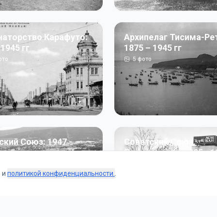
наторство Карафуто:
Архипелаг Тисима-Ре
 1945 гг
1875 – 1945 гг
ото
5
фото
ский Союз: 1947 -
Советский Союз.
г
Перестройка: 1985 - 1
ото
187
фото
s и
политикой конфиденциальности.
.