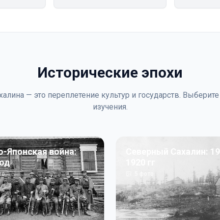
Исторические эпохи
халина — это переплетение культур и государств. Выберите
изучения.
о-Японская война:
Северный Сахалин: 19
год
1920 гг
то
5
фото