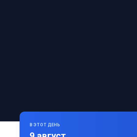
В ЭТОТ ДЕНЬ
9
август