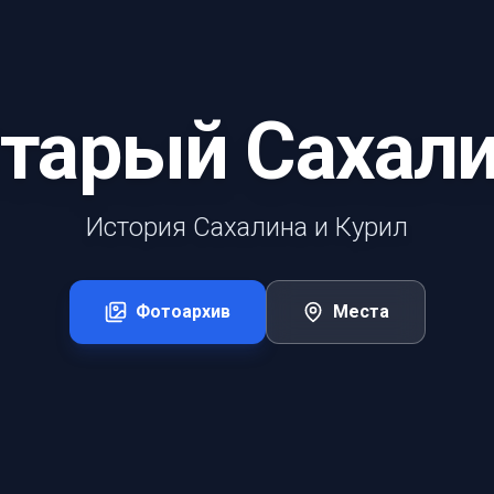
тарый Сахал
История Сахалина и Курил
Фотоархив
Места