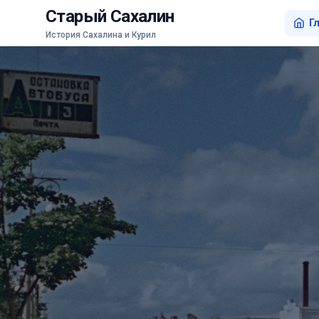
Старый Сахалин
Г
История Сахалина и Курил