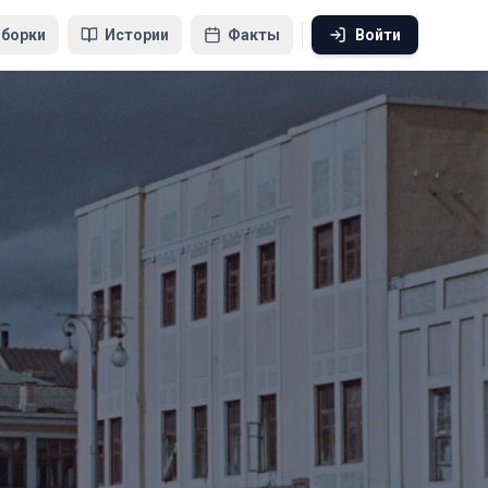
борки
Истории
Факты
Войти