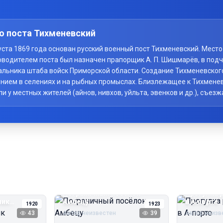
о поста Тихменевский
вгуста 1869 года основан русский военный пост Тихменевский. Мес
оводителем поста был назначен прапорщик А. П. Шишмарёв, в под
начальника штаба войск Приморской области. Создание Тихменевско
нием в селениях и на рыбных промыслах. Близлежащее к Тихменев
у местных жителей (айнов, нивхов, уйльта, эвенков и др.), съезж
Пограничный посёлок
Прогулка 
чик
Амбецу
в А‑порте
1920
1923
43
Автор неизвестен
39
Автор неизв