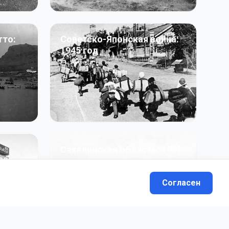
тто:
Советско-Японская война:
1945 год
50
фото
Сахалинская область: 1991
991 гг
- н.в.
13
фото
Согласен