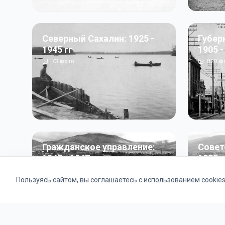
Северный Сахалин: 1925 -
Губер
1945 гг
1905 -
73
фото
820
ф
Гражданское управление:
Совет
1945 - 1947 гг
1985 г
22
фото
2121
ф
Пользуясь сайтом, вы соглашаетесь с использованием cookie