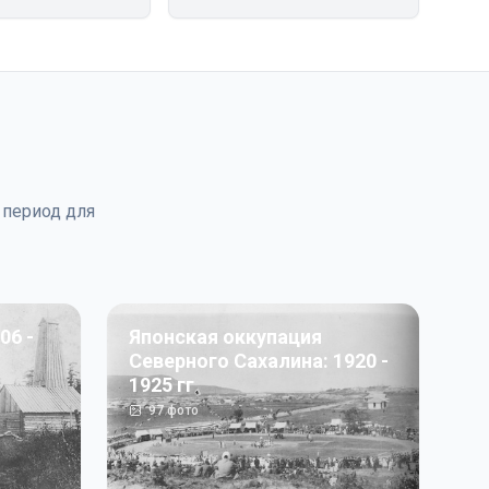
 период для
06 -
Японская оккупация
Северного Сахалина: 1920 -
1925 гг
97
фото