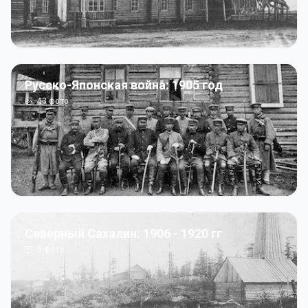
Русско-Японская война: 1905 год
43
фото
Северный Сахалин: 1906 - 1920 гг
5
фото