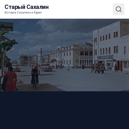
Старый Сахалин
История Сахалина и Курил