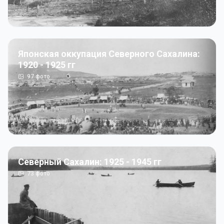
Японская оккупация Северного Сахалина:
1920 - 1925 гг
97
фото
Северный Сахалин: 1925 - 1945 гг
73
фото