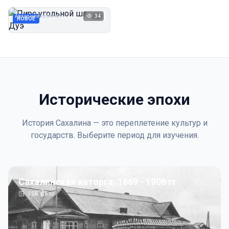
Дуэ
Автор неизвестен
34
1923
НОВОЕ
Исторические эпохи
История Сахалина — это переплетение культур и
государств. Выберите период для изучения.
Сахалинская каторга: 1869 - 1906 гг
156
фото