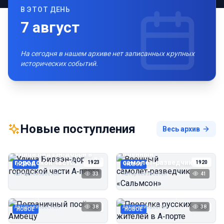
В ЭТОТ ДЕНЬ
7
август
На сегодня в нашем архиве нет записанных крупных
исторических событий.
Новые поступления
Весь архив
Улица Бидзэн‑дорри в
Военный
городской части
самолёт‑разведчик
1923
1920
НОВОЕ
НОВОЕ
А‑порта
«Сальмсон»
Автор неизвестен
33
Автор неизвестен
41
Пограничный посёлок
Прогулка русских
Амбецу
жителей в А‑порте
Автор неизвестен
38
Автор неизвестен
38
1923
1923
НОВОЕ
НОВОЕ
Пирс угольной шахты