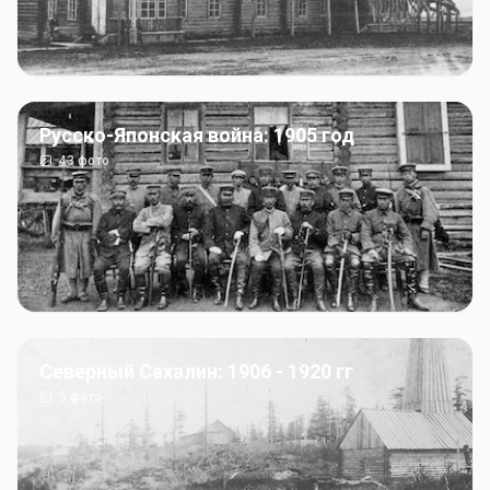
Русско-Японская война: 1905 год
43
фото
Северный Сахалин: 1906 - 1920 гг
5
фото