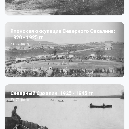
Японская оккупация Северного Сахалина:
1920 - 1925 гг
97
фото
Северный Сахалин: 1925 - 1945 гг
73
фото