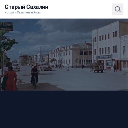
Старый Сахалин
История Сахалина и Курил