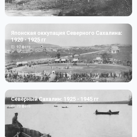
Японская оккупация Северного Сахалина:
1920 - 1925 гг
97
фото
Северный Сахалин: 1925 - 1945 гг
73
фото