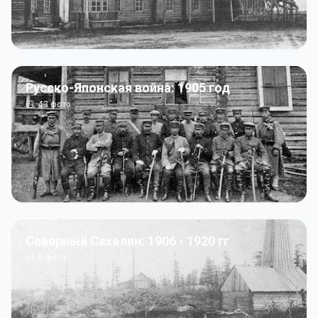
Русско-Японская война: 1905 год
43
фото
Северный Сахалин: 1906 - 1920 гг
5
фото