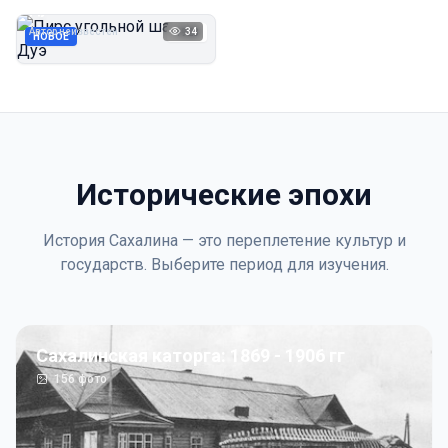
Дуэ
Автор неизвестен
34
1923
НОВОЕ
Исторические эпохи
История Сахалина — это переплетение культур и
государств. Выберите период для изучения.
Сахалинская каторга: 1869 - 1906 гг
156
фото