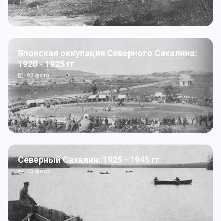
Японская оккупация Северного Сахалина:
1920 - 1925 гг
97
фото
Северный Сахалин: 1925 - 1945 гг
73
фото