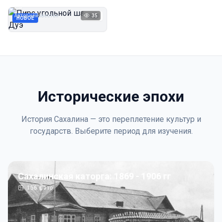
Дуэ
Автор неизвестен
35
1923
НОВОЕ
Исторические эпохи
История Сахалина — это переплетение культур и
государств. Выберите период для изучения.
Сахалинская каторга: 1869 - 1906 гг
156
фото