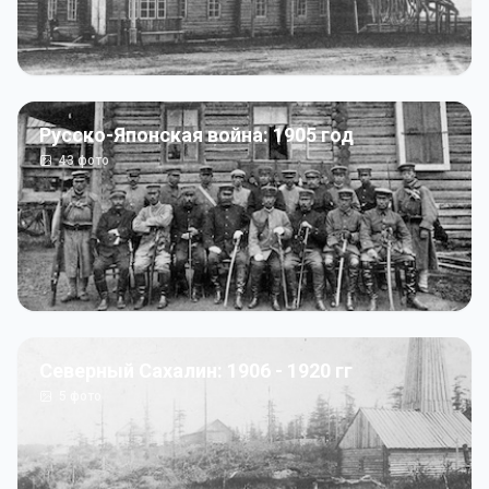
Русско-Японская война: 1905 год
43
фото
Северный Сахалин: 1906 - 1920 гг
5
фото