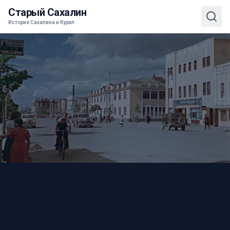
Старый Сахалин
История Сахалина и Курил