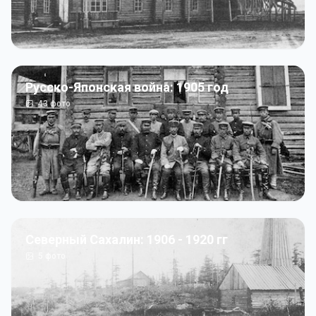
Русско-Японская война: 1905 год
43
фото
Северный Сахалин: 1906 - 1920 гг
5
фото