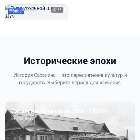
Дуэ
Автор неизвестен
35
1923
НОВОЕ
Исторические эпохи
История Сахалина — это переплетение культур и
государств. Выберите период для изучения.
Сахалинская каторга: 1869 - 1906 гг
156
фото