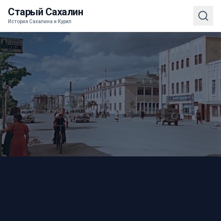
Старый Сахалин
История Сахалина и Курил