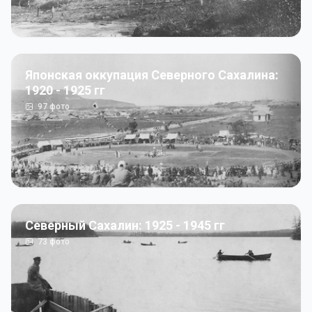
Японская оккупация Северного Сахалина:
1920 - 1925 гг
97
фото
Северный Сахалин: 1925 - 1945 гг
73
фото