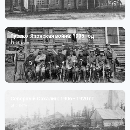
Русско-Японская война: 1905 год
43
фото
Северный Сахалин: 1906 - 1920 гг
5
фото