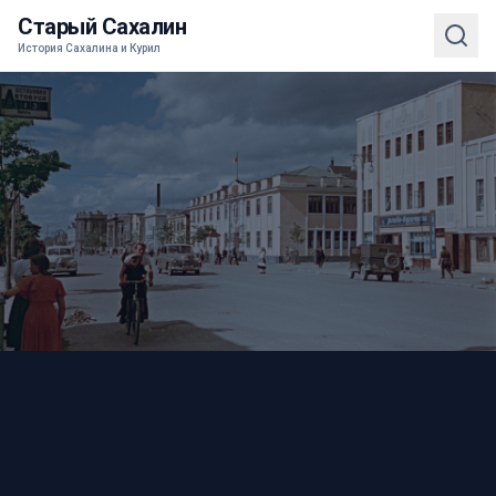
Старый Сахалин
История Сахалина и Курил