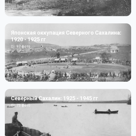
Японская оккупация Северного Сахалина:
1920 - 1925 гг
97
фото
Северный Сахалин: 1925 - 1945 гг
73
фото