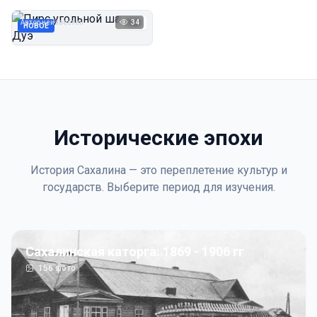
Дуэ
Автор неизвестен
34
1923
НОВОЕ
Исторические эпохи
История Сахалина — это переплетение культур и
государств. Выберите период для изучения.
Сахалинская каторга: 1869 - 1906 гг
156
фото