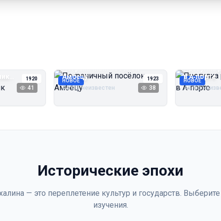
Пограничный посёлок
Прогулка 
чик
Амбецу
в А‑порте
1920
1923
НОВОЕ
НОВОЕ
41
Автор неизвестен
38
Автор неизв
Исторические эпохи
халина — это переплетение культур и государств. Выберите
изучения.