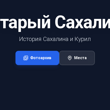
тарый Сахал
История Сахалина и Курил
Фотоархив
Места