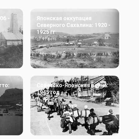
06 -
Японская оккупация
Северного Сахалина: 1920 -
1925 гг
97
фото
тто:
Советско-Японская война:
1945 год
50
фото