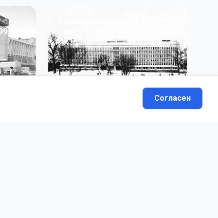
Сахалинская область: 1991
991 гг
- н.в.
13
фото
Согласен
вателей.