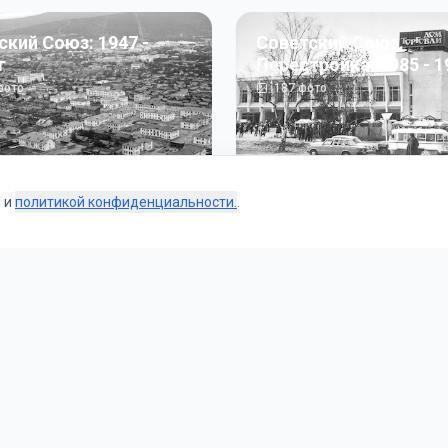
ский Союз: 1947 -
Советский Союз.
г
Перестройка: 1985 - 1
ото
187
фото
s и
политикой конфиденциальности.
.
Коллекции
 и тематические подборки от наших редакторов и пользо