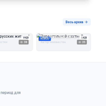
Весь архив
русских жителей
Пирс угольной шахты Дуэ
1923
1923
НОВОЕ
естен
38
Автор неизвестен
35
 период для