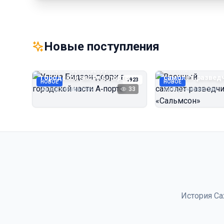
Новые поступления
Улица Бидзэн‑дорри в
Военный
городской части А‑порта
самолёт‑развед
1923
НОВОЕ
НОВОЕ
«Сальмсон»
Автор неизвестен
33
Автор неизвестен
История Са