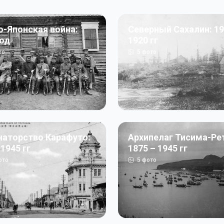
о-Японская война:
Северный Сахалин: 19
год
1920 гг
то
5
фото
наторство Карафуто:
Архипелаг Тисима-Ре
 1945 гг
1875 – 1945 гг
ото
5
фото