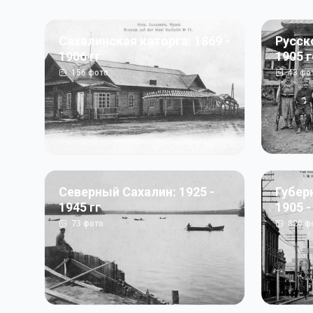
Сахалинская каторга: 1869 -
Русск
1906 гг
1905 
156
фото
43
фо
Северный Сахалин: 1925 -
Губер
1945 гг
1905 -
73
фото
820
ф