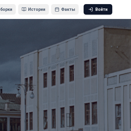
борки
Истории
Факты
Войти