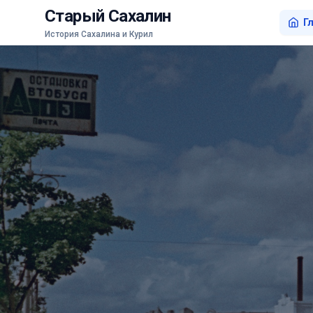
Старый Сахалин
Г
История Сахалина и Курил