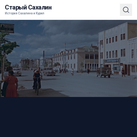
Старый Сахалин
История Сахалина и Курил