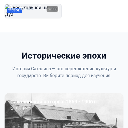
Дуэ
Автор неизвестен
35
1923
НОВОЕ
Исторические эпохи
История Сахалина — это переплетение культур и
государств. Выберите период для изучения.
Сахалинская каторга: 1869 - 1906 гг
156
фото