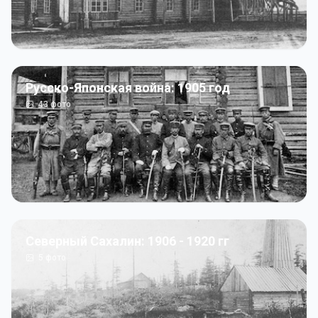
Русско-Японская война: 1905 год
43
фото
Северный Сахалин: 1906 - 1920 гг
5
фото