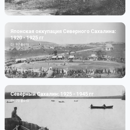
Японская оккупация Северного Сахалина:
1920 - 1925 гг
97
фото
Северный Сахалин: 1925 - 1945 гг
73
фото