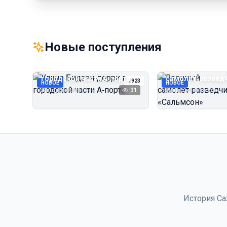
Новые поступления
Улица Бидзэн‑дорри в
Военный
городской части А‑порта
самолёт‑развед
1923
НОВОЕ
НОВОЕ
«Сальмсон»
Автор неизвестен
31
Автор неизвестен
История Са