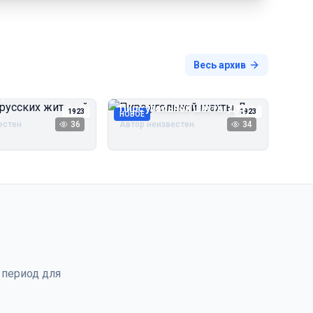
Весь архив
русских жителей
Пирс угольной шахты Дуэ
1923
1923
НОВОЕ
естен
36
Автор неизвестен
34
 период для