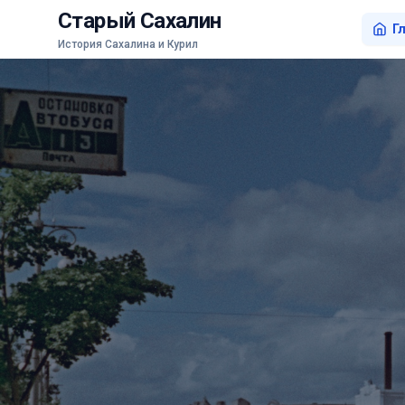
Старый Сахалин
Г
История Сахалина и Курил