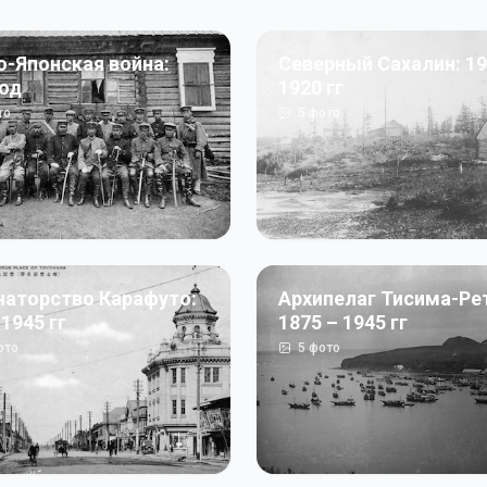
о-Японская война:
Северный Сахалин: 19
год
1920 гг
то
5
фото
наторство Карафуто:
Архипелаг Тисима-Ре
 1945 гг
1875 – 1945 гг
ото
5
фото