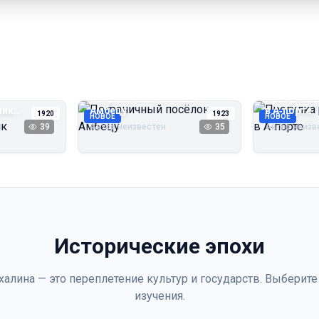
Пограничный посёлок
Прогулка 
чик
Амбецу
в А‑порте
1920
1923
НОВОЕ
НОВОЕ
39
Автор неизвестен
35
Автор неизв
Исторические эпохи
халина — это переплетение культур и государств. Выберите
изучения.