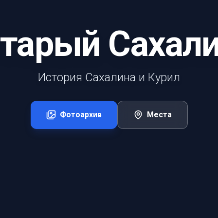
тарый Сахал
История Сахалина и Курил
Фотоархив
Места