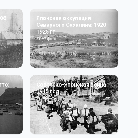
06 -
Японская оккупация
Северного Сахалина: 1920 -
1925 гг
97
фото
тто:
Советско-Японская война:
1945 год
50
фото