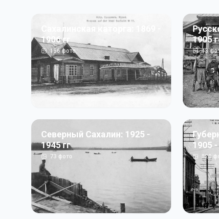
Сахалинская каторга: 1869 -
Русск
1906 гг
1905 
156
фото
43
фо
Северный Сахалин: 1925 -
Губер
1945 гг
1905 -
73
фото
820
ф