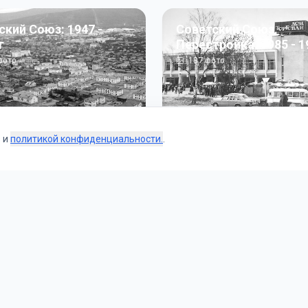
ский Союз: 1947 -
Советский Союз.
г
Перестройка: 1985 - 1
ото
187
фото
s и
политикой конфиденциальности.
.
Коллекции
 и тематические подборки от наших редакторов и пользо