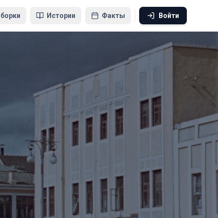
борки
Истории
Факты
Войти