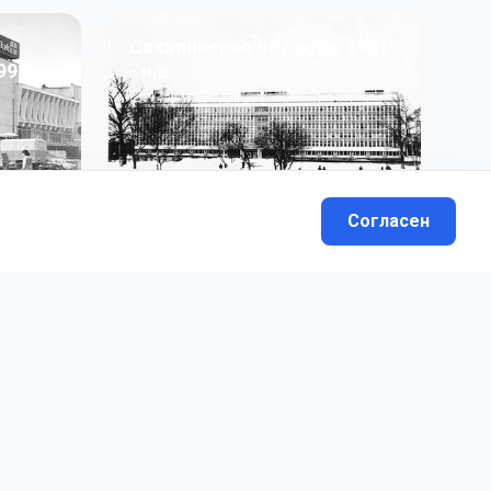
Сахалинская область: 1991
991 гг
- н.в.
13
фото
Согласен
вателей.