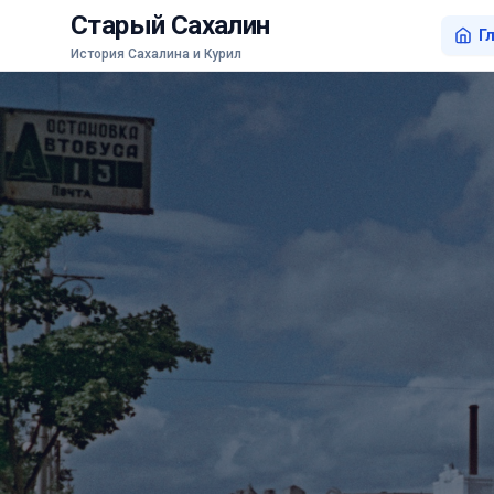
Старый Сахалин
Г
История Сахалина и Курил