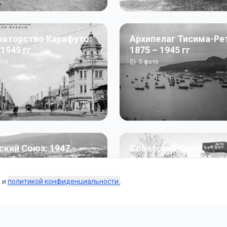
наторство Карафуто:
Архипелаг Тисима-Ре
 1945 гг
1875 – 1945 гг
ото
5
фото
ский Союз: 1947 -
Советский Союз.
г
Перестройка: 1985 - 1
ото
187
фото
s и
политикой конфиденциальности.
.