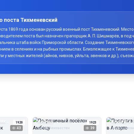
о поста Тихменевский
вгуста 1869 года основан русский военный пост Тихменевский. Мес
оводителем поста был назначен прапорщик А. П. Шишмарёв, в под
начальника штаба войск Приморской области. Создание Тихменевско
нием в селениях и на рыбных промыслах. Близлежащее к Тихменев
у местных жителей (айнов, нивхов, уйльта, эвенков и др.), съезж
Пограничный посёлок
Прогулка 
чик
Амбецу
в А‑порте
1920
1923
43
Автор неизвестен
39
Автор неизв