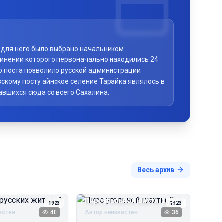
то для него было выбрано начальником
чинении которого первоначально находились 24
го поста позволило русской администрации
скому посту айнское селение Тарайка являлось в
авшихся сюда со всего Сахалина.
Весь архив
русских жителей
Пирс угольной шахты Дуэ
1923
1923
естен
40
Автор неизвестен
36