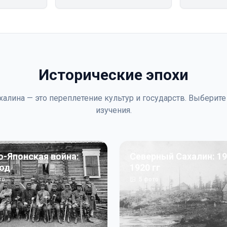
Исторические эпохи
халина — это переплетение культур и государств. Выберите
изучения.
о-Японская война:
Северный Сахалин: 19
год
1920 гг
то
5
фото