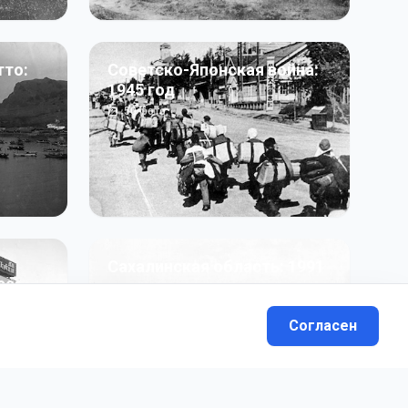
тто:
Советско-Японская война:
1945 год
50
фото
Сахалинская область: 1991
991 гг
- н.в.
13
фото
Согласен