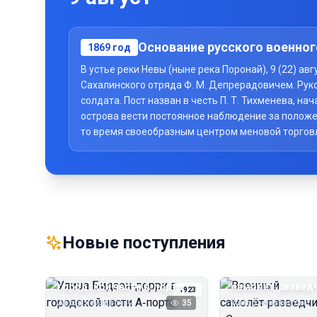
Основание русского военног
1869
год
В устье реки Невы (ныне река Поронай), 9 (22) а
Сахалинского отряда Ф. М. Депрерадовичем. Рук
солдата. Пост назван в честь П. Т. Тихменева, 
острова вести постоянное наблюдение за положе
то время своеобразным центром меновой торговли 
Новые поступления
Улица Бидзэн‑дорри в
Военный
городской части А‑порта
самолёт‑развед
1923
«Сальмсон»
Автор неизвестен
35
Автор неизвестен