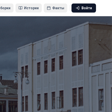
борки
Истории
Факты
Войти