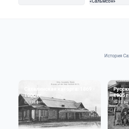
История Са
Сахалинская каторга: 1869 -
Русск
1906 гг
1905 
156
фото
43
фо