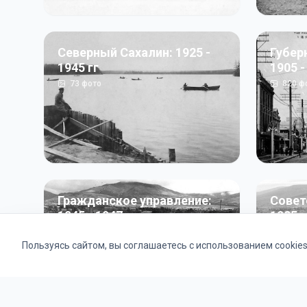
Северный Сахалин: 1925 -
Губер
1945 гг
1905 -
73
фото
820
ф
Гражданское управление:
Совет
1945 - 1947 гг
1985 г
22
фото
2121
ф
Пользуясь сайтом, вы соглашаетесь с использованием cookie