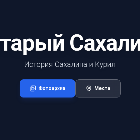
тарый Сахал
История Сахалина и Курил
Фотоархив
Места