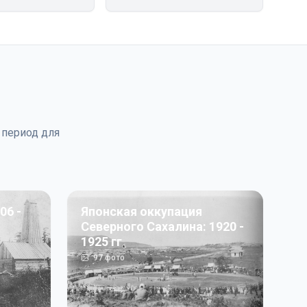
 период для
06 -
Японская оккупация
Северного Сахалина: 1920 -
1925 гг
97
фото