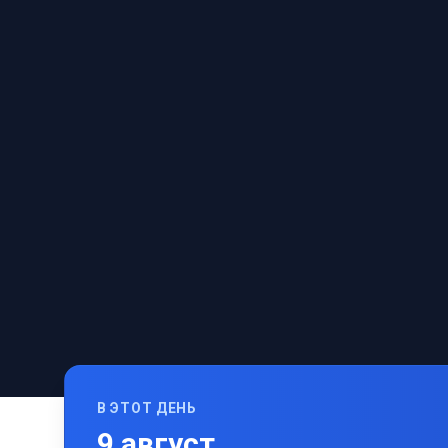
В ЭТОТ ДЕНЬ
9
август